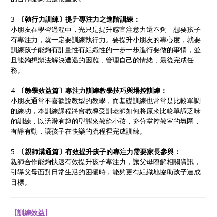
3.
〔執行力訓練〕
提升專注力之進階訓練
：
小朋友在學習過程中，光只是提升感官注意力還不夠，想要孩子
有專注力，就一定要訓練執行力。要提升小朋友的專心度，就要
訓練孩子能夠有計畫性有組織性的一步一步進行要做的事情，並
且能夠想辦法解決遭遇的困難，管理自己的情緒，最後完成任
務。
4.
〔教學效益篇〕
專注力訓練教學技巧與場控訓練：
小朋友通常不喜歡說教型的教學，而基礎訓練也常常是比較單調
的練功，本訓練課程將會教導受訓老師如何將原來比較單調乏味
的訓練，以活潑有趣的型態來教給小孩，充分掌控教室的氛圍，
有靜有動，讓孩子在快樂的流程裡完成訓練。
5.
〔親師溝通篇〕有效提升孩子的
專注力需要家長參與：
親師合作能夠快速有效提升孩子專注力，讓父母瞭解相關資訊，
引導父母面對日常生活的困擾時，能夠更有組織地協助孩子達成
目標。
【訓練效益
】