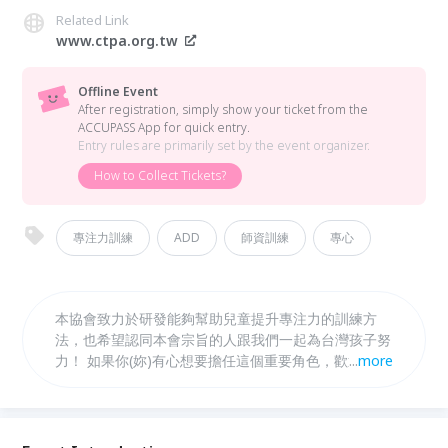
Related Link
www.ctpa.org.tw
Offline Event
After registration, simply show your ticket from the
ACCUPASS App for quick entry.
Entry rules are primarily set by the event organizer.
How to Collect Tickets?
專注力訓練
ADD
師資訓練
專心
本協會致力於研發能夠幫助兒童提升專注力的訓練方
法，也希望認同本會宗旨的人跟我們一起為台灣孩子努
力！ 如果你(妳)有心想要擔任這個重要角色，歡迎您一
...
more
起來～ 帶領小朋友學會掌握自己專注力的方法，幫助
孩子及早培養專心好習慣、邏輯思考能力，增強孩子的
自主學習能力、自我管理能力、自信心。