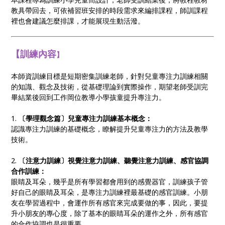
教具帶回去，可依補習班安排的時段需求來編排課程，師訓課程
裡也會建議怎麼排課，才能展現生動活潑。
【訓練內容
】
本師資訓練目標是短期密集訓練老師，針對兒童專注力訓練相關
的知識、觀念及技術，從基礎理論到實際操作，期望老師受訓完
畢結業後回到工作岡位教導小學孩童提升專注力。
1.
〔學理觀念篇〕兒童專注力訓練基本概念：
認識專注力訓練的基礎概念，瞭解提升兒童專注力的方法及教學
技術。
2.
〔注意力訓練〕
視覺注意力訓練、聽覺注意力訓練
、
感官協調
合作訓練
：
眼睛及耳朵，幾乎是所有學習都會用到的感覺器官，訓練孩子管
好自己的眼睛及耳朵，是專注力訓練裡最基礎的感官訓練。小朋
友在學習過程中，會運作所有感官來完成要做的事，因此，要提
升小朋友的專心度，除了基本的眼睛耳朵的運作之外，所有感官
的合作協調也是很重要。