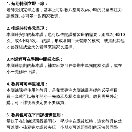
1.
短期特訓立即上線：
老師受訓完畢之後，基本上可以教八堂每次兩小時的兒童專注力
訓練課, 亦可帶一對四家教班。
2.
排課時段多元呈現：
本訓練安排的基本課，也可以依開課補習班的需要，組成2小時10
次、或4小時5次.......的課，形成暑期半天營隊的模式，或搭配其他
才藝課組成全天的營隊來讓家長選擇。
3.
本課程可在學期中開梯次課：
本訓練規劃的基本課，補習班亦可在學期中單獨開梯次課，或在
小一先修班上課。
4.
教具
可每年
重複用：
本訓練課程使用的教具，是兒童專注力訓練最基礎的必要項目，
買一套就可以每年開小一先修班及梯次班使用。教具需另外定
購，可上課後再決定要不要購買。
5.
教具也可在平日課後班使用：
當孩子在訓練課玩得很開心，學期中在課後班時，這套教具依然
可以讓小孩寫完功課後去玩，小朋友可以照學到的玩法與同學