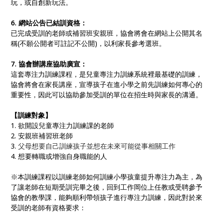
玩，或自創新玩法。
6.
網站公告已結訓資格：
已完成受訓的老師或補習班安親班，協會將會在網站上公開其名
稱(不願公開者可註記不公開)，以利家長參考選班。
7.
協會辦講座協助廣宣：
這套專注力訓練課程，是兒童專注力訓練系統裡最基礎的訓練，
協會將會在家長講座，宣導孩子在進小學之前先訓練如何專心的
重要性，因此可以協助參加受訓的單位在招生時與家長的溝通。
【訓練對象
】
1. 欲開設兒童專注力訓練課的老師
2. 安親班補習班老師
3.
父母
想要自己訓練孩子並想在未來可能從事相關工作
4. 想要轉職或增強自身職能的人
※本訓練課程以訓練老師如何訓練小學孩童提升專注力為主，為
了讓老師在短期受訓完畢之後，回到工作岡位上任教或受聘參予
協會的教學課，能夠順利帶領孩子進行專注力訓練，因此對於來
受訓的老師有資格要求：