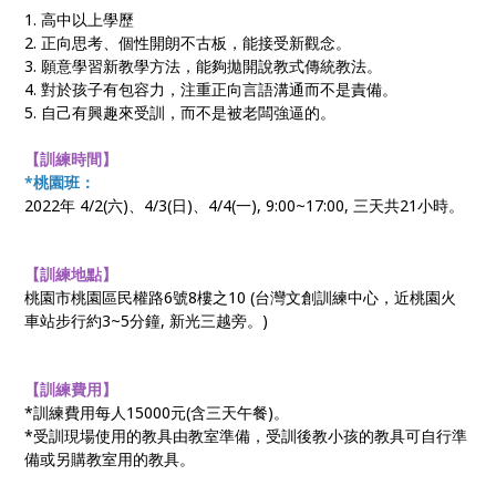
1. 高中以上學歷
2. 正向思考、個性開朗不古板，能接受新觀念。
3. 願意學習新教學方法，能夠拋開說教式傳統教法。
4. 對於孩子有包容力，注重正向言語溝通而不是責備。
5. 自己有興趣來受訓，而不是被老闆強逼的。
【訓練時間
】
*桃園班：
2022年 4/2(六)、4/3(日)、4/4(一), 9:00~17:00, 三天共21小時。
【訓練地點】
桃園市桃園區民權路6號8樓之10 (台灣文創訓練中心，近桃園火
車站步行約3~5分鐘, 新光三越旁。)
【訓練費用
】
*訓練費用每人15000元(含三天午餐)。
*受訓現場使用的教具由教室準備，受訓後教小孩的教具可自行準
備或另購教室用的教具。