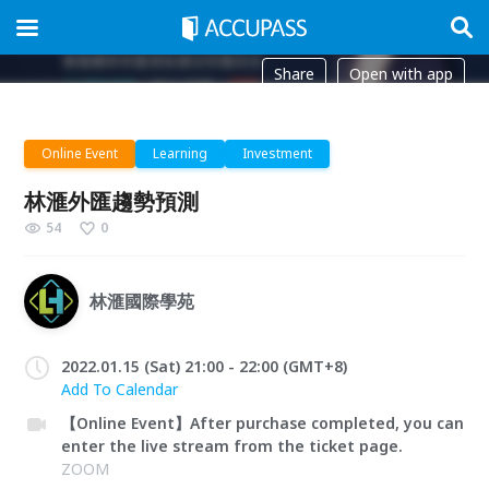
Share
Open with app
Online Event
Learning
Investment
林滙外匯趨勢預測
54
0
林滙國際學苑
2022.01.15 (Sat) 21:00 - 22:00 (GMT+8)
Add To Calendar
【Online Event】After purchase completed, you can
enter the live stream from the ticket page.
ZOOM