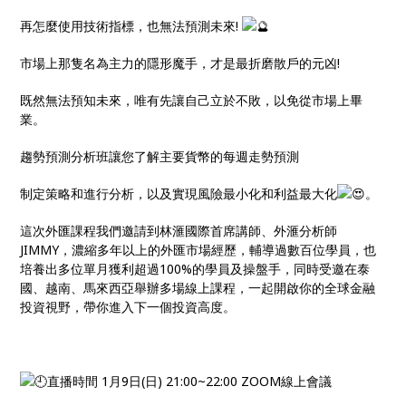
再怎麼使用技術指標，也無法預測未來!
市場上那隻名為主力的隱形魔手，才是最折磨散戶的元凶!
既然無法預知未來，唯有先讓自己立於不敗，以免從市場上畢
業。
趨勢預測分析班讓您了解主要貨幣的每週走勢預測
制定策略和進行分析，以及實現風險最小化和利益最大化
。
這次外匯課程我們邀請到林滙國際首席講師、外滙分析師
JIMMY，濃縮多年以上的外匯市場經歷，輔導過數百位學員，也
培養出多位單月獲利超過100%的學員及操盤手，同時受邀在泰
國、越南、馬來西亞舉辦多場線上課程，一起開啟你的全球金融
投資視野，帶你進入下一個投資高度。
直播時間 1月9日(日) 21:00~22:00 ZOOM線上會議