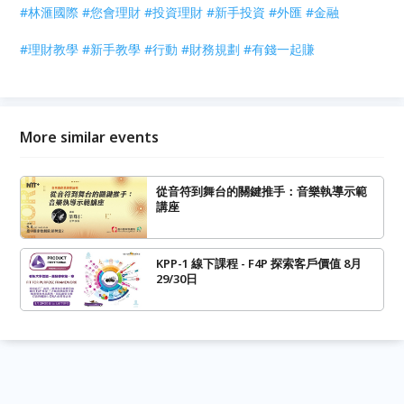
#林滙國際
#您會理財
#投資理財
#新手投資
#外匯
#金融
#理財教學
#新手教學
#行動
#財務規劃
#有錢一起賺
More similar events
從音符到舞台的關鍵推手：音樂執導示範
講座
KPP-1 線下課程 - F4P 探索客戶價值 8月
29/30日