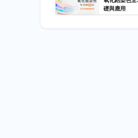
氧化鋯染色全
礎與應用