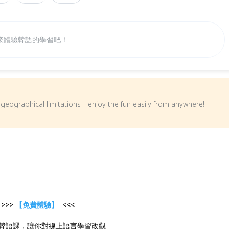
來體驗韓語的學習吧！
om geographical limitations—enjoy the fun easily from anywhere!
>>>
【免費體驗】
<<<
韓語課，讓你對線上語言學習改觀