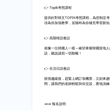
👉 Topik考照課程
提供針對韓文TOPIK考照課程，為您制
項為你加強教學，並隨時為你補充學習新知
👉 高階韓語會話
就像一位韓國人一樣～確切掌握韓國當地人
語，聽說讀寫一切順暢！
👉 生活日語會話
疫情趨緩後，趕緊上網訂張機票，立刻來趟
間，讓我們的老師輕鬆與你交談，實地演練
📣📣 報名說明