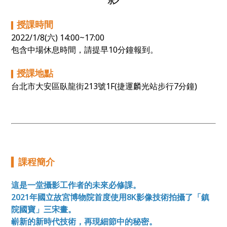
授課時間
▍
2022/1/8(六) 14:00~17:00
包含中場休息時間，請提早10分鐘報到。
授課地點
▍
台北市大安區臥龍街213號1F(捷運麟光站步行7分鐘)
▍
課程簡介
這是一堂攝影工作者的未來必修課。
2021年國立故宮博物院首度使用8K影像技術拍攝了「鎮
院國寶」三宋畫。
嶄新的新時代技術，再現細節中的秘密。