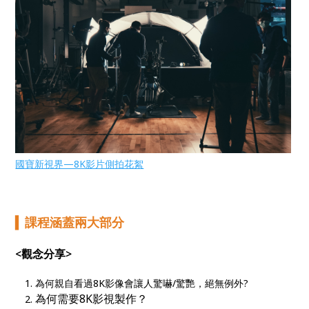
國寶新視界—8K影片側拍花絮
▍
課程涵蓋兩大部分
<觀念分享>
為何親自看過8K影像會讓人驚嚇/驚艷，絕無例外?
為何需要8K影視製作？