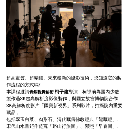
超高畫質、超精細、未來嶄新的攝影技術，您知道它的製
作流程的方式嗎?
本課程邀請
柯子建
導演，柯導演為國內少數
青銅視覺藝術
製作過8K超高解析度影像製作，與國立故宮博物院合作
8K高解析度影片「國寶新視界」系列影片，拍攝院內重要
藏品，
包括翠玉白菜、肉形石、清代藏傳佛教經典「龍藏經」、
宋代山水畫鉅作范寬「谿山行旅圖」、郭熙「早春圖」、