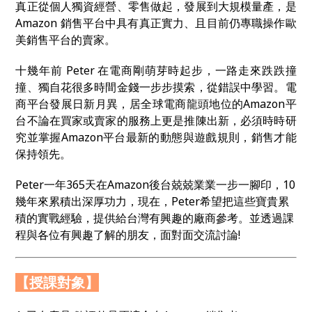
真正從個人獨資經營、零售做起，發展到大規模量產，是
Amazon 銷售平台中具有真正實力、且目前仍專職操作歐
美銷售平台的賣家。
十幾年前 Peter 在電商剛萌芽時起步，一路走來跌跌撞
撞、獨自花很多時間金錢一步步摸索，從錯誤中學習。電
商平台發展日新月異，居全球電商龍頭地位的Amazon平
台不論在買家或賣家的服務上更是推陳出新，必須時時研
究並掌握Amazon平台最新的動態與遊戲規則，銷售才能
保持領先。
Peter
一年
365
天在
Amazon
後台兢兢業業一步一腳印，
10
幾年來累積出深厚功力，現在，
Peter
希望把這些寶貴累
積的實戰經驗，提供給台灣有興趣的廠商參考。並透過課
程與各位有興趣了解的朋友，面對面交流討論
!
【授課對象】