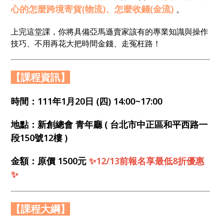
心的怎麼跨境寄貨(物流)、怎麼收錢(金流)
。
上完這堂課，你將具備亞馬遜賣家該有的專業知識與操作
技巧、不用再花大把時間金錢、走冤枉路！
【課程資訊】
時間：111年1月20日 (四
) 14:00~17:00
地點：新創總會 青年廳 ( 台北市中正區和平西路一
段150號12樓 )
金額：原價 1500元
✨12/13前報名享最低8折優惠
✨
【課程大綱】