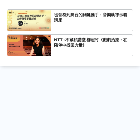
從音符到舞台的關鍵推手：音樂執導示範
講座
NTT+不藏私講堂 柳冠竹《戲劇治療：在
陪伴中找回力量》