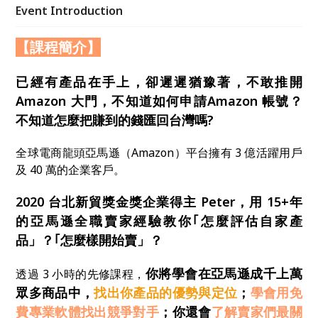
勢與定位；用免費專業軟體找出競爭對手；了解賣家們
Event Introduction
最關心的怎麼跨境寄貨(物流)、怎麼收錢(金流)。上完
這堂課，你將具備亞馬遜賣家該有的專業知識與操作技
【課程簡介】
巧、不用再花大把時間金錢、走冤枉路！
已經有產品在手上，卻遲遲猶豫著，不敢推開
Amazon 大門，不知道如何申請Amazon 帳號？
不知道怎麼把賺到的錢匯回台灣嗎?
全球電商龍頭亞馬遜（Amazon）平台擁有 3 億活躍用戶
及 40 萬的企業客戶。
2020 台北新貿獎金獎企業得主 Peter，用 15+年
的亞馬遜全職賣家經驗教你｢怎麼評估自家產
品」？｢怎麼樣開始賣」？
你將學會在亞馬遜成千上萬
透過 3 小時的先修課程，
眾多商品中，
找出你產品的優勢與定位
；
學會用免
費專業軟體找出競爭對手
；你還會
了解賣家們最關