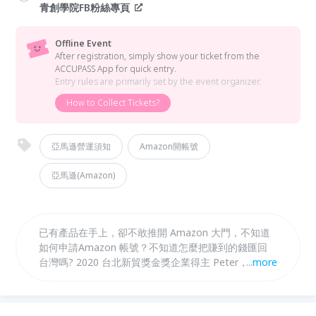
青創學院FB粉絲專頁
Offline Event
After registration, simply show your ticket from the
ACCUPASS App for quick entry.
Entry rules are primarily set by the event organizer.
How to Collect Tickets?
亞馬遜營運須知
Amazon開帳號
亞馬遜(Amazon)
已有產品在手上，卻不敢推開 Amazon 大門，不知道
如何申請Amazon 帳號？不知道怎麼把賺到的錢匯回
台灣嗎? 2020 台北新貿獎金獎企業得主 Peter，用
...
more
15+年的亞馬遜全職賣家經驗教你｢怎麼評估自家產
品」？｢怎麼樣開始賣」？ 透過 3 小時的先修課程，你
將學會在亞馬遜成千上萬眾多商品中，找出你產品的優