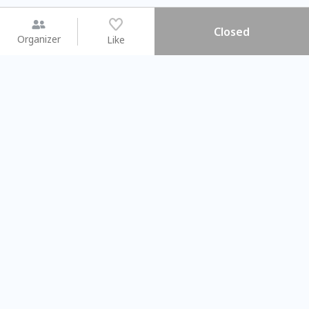
Closed
Organizer
Like
You may like
2026.08.15 (Sat) - 08.22 (Sat)
2026.08.15 (Sat) - 0
【親子手作體驗】哈東派對！
「共織宇宙」
比哈皮、東窩蕊
共織宇宙】 
Taipei City
New Taipei C
#
歡迎新手
1009
9
#
植物生態瓶