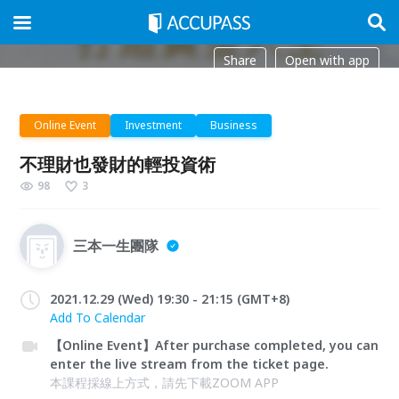
Share
Open with app
Online Event
Investment
Business
不理財也發財的輕投資術
98
3
三本一生團隊
2021.12.29 (Wed) 19:30 - 21:15 (GMT+8)
Add To Calendar
【Online Event】After purchase completed, you can
enter the live stream from the ticket page.
本課程採線上方式，請先下載ZOOM APP