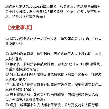
請透過活動通(Accupass)線上報名，報名後三天內請盡快完成報
名手續及付款，逾期將會取消報名資格，不另行通知，需重新報
名。特殊狀況可事先告知！
【注意事項】
◎ 課程內容包含兩人一組實作貼紮，單獨報名者，現場由工作人
員協助分組。
◎ 本活動沒有延期、轉班機制。因報名者已占去上課名額，其他
人無法報名；
◎ 報名後，若無法參與該次課程， 請於活動日前 8 日辦理退費，
再重新選擇課程報名；
◎ 填寫報名資料時可選擇是否需要收據（勾選不需要者，活動結
束後概不補發）；
◎ 若因資料填寫錯誤或其他因素需重製證書，需酌收證書製作工
本費及郵資 $200 元；
◎ 若要轉讓名額，報名者可以自行轉讓，但轉讓後請告知協會，
以方便認證證書製作手續；
◎ 選擇一般票報名並完成報名手續後，若欲更改為多人同行票，