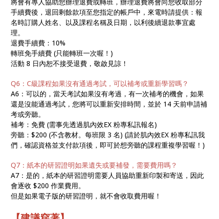
將會有專人協助您辦理退費或轉班，辦理退費將會向您收取部分
手續費後，退回剩餘款項至您指定的帳戶中，來電時請提供：報
名時訂購人姓名、以及課程名稱及日期，以利後續退款事宜處
理。
退費手續費：10%
轉班免手續費 (只能轉班一次喔！)
活動 8 日內恕不接受退費，敬啟見諒！
Q6：C級課程如果沒有通過考試，可以補考或重新學習嗎？
A6：可以的，當天考試如果沒有考過，有一次補考的機會，如果
還是沒能通過考試，您將可以重新安排時間，並於 14 天前申請補
考或旁聽。
補考：免費 (需事先透過肌內效EX 粉專私訊報名)
旁聽：$200 (不含教材。每班限 3 名) (請於肌內效EX 粉專私訊我
們，確認資格並支付款項後，即可於想旁聽的課程重複學習喔！)
Q7：紙本的研習證明如果遺失或要補發，需要費用嗎？
A7：是的，紙本的研習證明需要人員協助重新印製和寄送，因此
會逐收 $200 作業費用。
但是如果電子版的研習證明，就不會收取費用喔！
【建議穿著】