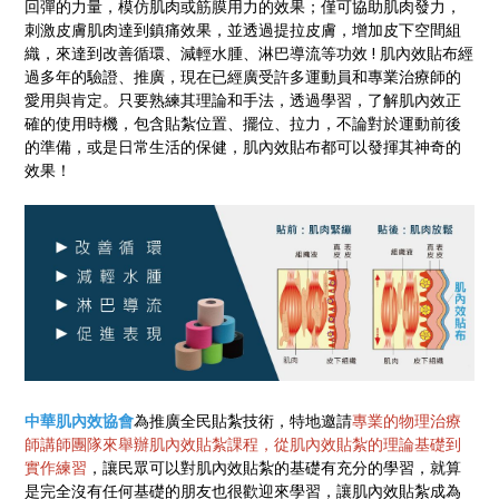
回彈的力量，模仿肌肉或筋膜用力的效果；僅可協助肌肉發力，
刺激皮膚肌肉達到鎮痛效果，並透過提拉皮膚，增加皮下空間組
織，來達到改善循環、減輕水腫、淋巴導流等功效 ! 肌內效貼布經
過多年的驗證、推廣，現在已經廣受許多運動員和專業治療師的
愛用與肯定。只要熟練其理論和手法，透過學習，了解肌內效正
確的使用時機，包含貼紮位置、擺位、拉力，不論對於運動前後
的準備，或是日常生活的保健，肌內效貼布都可以發揮其神奇的
效果！
中華肌內效協會
為推廣全民貼紮技術，特地邀請
專業的物理治療
師講師團隊來舉辦肌內效貼紮課程，從肌內效貼紮的理論基礎到
實作練習
，讓民眾可以對肌內效貼紮的基礎有充分的學習，就算
是完全沒有任何基礎的朋友也很歡迎來學習，讓肌內效貼紮成為