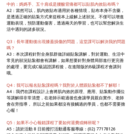
中的：媽媽手、五十肩或是腰酸背痛都可以貼肌內效貼布嗎？
A2：當然可以，肌內效貼布適用於各種情境，貼布本身不含藥，
是透過正確的貼紮方式來從根本上緩解上述狀況。不僅可以增進
運動表現，預防運動傷害，透過兩天的學習，也可以幫您解決生
活中遇到的諸多狀況。
Q3：長年運動後出現膝蓋損傷的問題，這堂課可以解決我的問題
嗎？
A3：本次課程針對全身肌群做詳細貼紮講解，對於運動、生活中
常見的狀況貼紮都會有講解，如果想要針對身體局部進行更完善
的處理，要完成C級認證課程後，在進階版的B級課程才會講到
哦。
Q4：我可以報名貼紮課程嗎？我對於人體跟貼紮都不了解耶！
A4：我們在課程設計上會將肌內效的原理、應用、貼紮動作擺位
等講解得非常清楚，在老師示範過後也會讓學員親自實作、老師
會在旁指導， 所以之前如果都沒有接觸過的學員，也都不需要擔
心喔！
Q5：如果不小心報錯課程了要如何退費或轉班呢？
A5：請於活動 8 日前撥打活動通客服專線：(02) 77178126