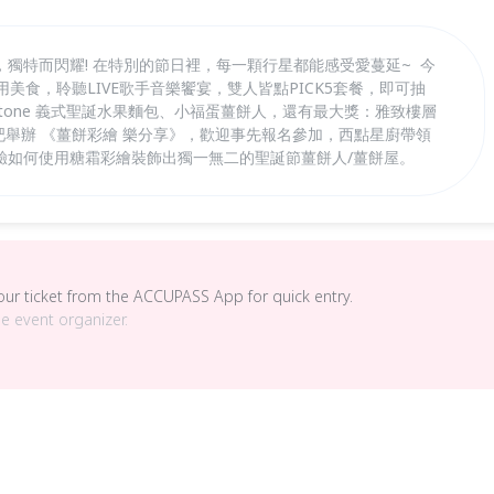
獨特而閃耀! 在特別的節日裡，每一顆行星都能感受愛蔓延~ 今
美食，聆聽LIVE歌手音樂饗宴，雙人皆點PICK5套餐，即可抽
ettone 義式聖誕水果麵包、小福蛋薑餅人，還有最大獎：雅致樓層
豪吧舉辦 《薑餅彩繪 樂分享》，歡迎事先報名參加，西點星廚帶領
驗如何使用糖霜彩繪裝飾出獨一無二的聖誕節薑餅人/薑餅屋。
your ticket from the ACCUPASS App for quick entry.
he event organizer.