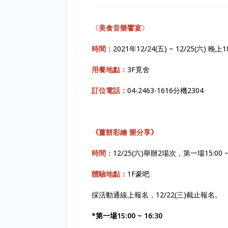
《
美食音樂饗宴
》
時間：
2021年12/24(五) ~ 12/25(六) 晚上18
用餐地點：
3F覓舍
訂位電話：
04-2463-1616分機2304
《薑餅彩繪 樂分享》
時間：
12/25(六)舉辦2場次，第一場15:00 ~ 
體驗地點：
1F豪吧
採活動通線上報名，12/22(三)截止報名。
*第一場15:00 ~ 16:30