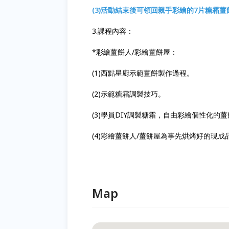
(3)活動結束後可領回親手彩繪的7片糖霜
3.課程內容：
*彩繪薑餅人/彩繪薑餅屋：
(1)西點星廚示範薑餅製作過程。
(2)示範糖霜調製技巧。
(3)學員DIY調製糖霜，自由彩繪個性化的
(4)彩繪薑餅人/薑餅屋為事先烘烤好的現成
Map