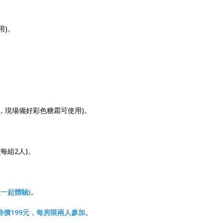
用)。
，現場備好彩色糖霜可使用)。
每組2人)。
人一起體驗)。
場優待價199元，每房限兩人參加。