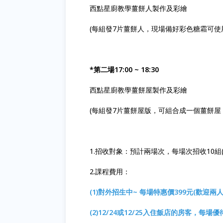
西點星廚教學薑餅人製作及彩繪
(每組發7片薑餅人，現場備好彩色糖霜可使
*第二場17:00 ~ 18:30
西點星廚教學薑餅屋製作及彩繪
(每組發7片薑餅屋版，可組合成一個薑餅屋
1.招收對象：預計兩場次，每場次招收10組(
2.課程費用：
(1)對外招生中~ 每場特惠價399元(歡迎兩
(2)12/24或12/25入住飯店的房客，每