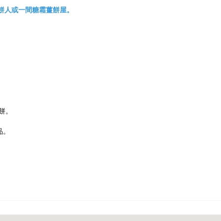
薑餅人或一間糖霜薑餅屋。
薑餅。
品。