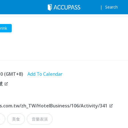
Search
rink
:30 (GMT+8)
Add To Calendar
號
s.com.tw/zh_TW/HotelBusiness/106/Activity/341
子
美食
音樂表演