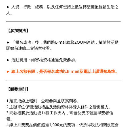
► 人資．行政．總務，以及任何想踏上數位轉型擁抱輕鬆生活之
人。
【參加辦法】
► 「報名成功」後，我們將E-mail給您ZOOM連結，敬請於活動
開始前連線上會議室收看。
► 活動費用：經審核資格通過免費參加。
► 線上名額有限，是否報名成功以E-mail及電話上課通知為準。
【贈獎規則】
1.須完成線上報到、全程參與並填寫問卷。
2.主辦單位保留活動禮品及活動資格得獎人條件之變更權力。
3.問卷禮將於活動後14個工作天內，寄發兌獎序號至得獎者信
箱。
4.線上抽獎獎品價值超過1,000元的獎項，依所得稅法相關規定會