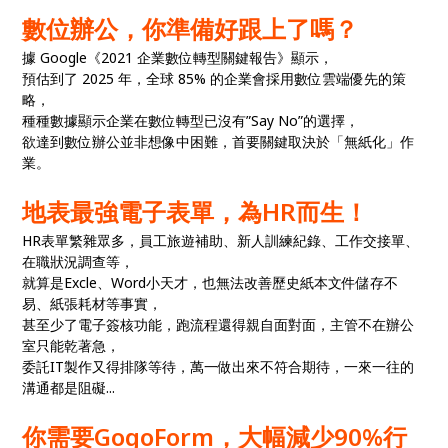
數位辦公，你準備好跟上了嗎？
據 Google《2021 企業數位轉型關鍵報告》顯示，
預估到了 2025 年，全球 85% 的企業會採用數位雲端優先的策
略，
種種數據顯示企業在數位轉型已沒有”Say No”的選擇，
欲達到數位辦公並非想像中困難，首要關鍵取決於「無紙化」作
業。
地表最強電子表單，為HR而生！
HR表單繁雜眾多，員工旅遊補助、新人訓練紀錄、工作交接單、
在職狀況調查等，
就算是Excle、Word小天才，也無法改善歷史紙本文件儲存不
易、紙張耗材等事實，
甚至少了電子簽核功能，跑流程還得親自面對面，主管不在辦公
室只能乾著急，
委託IT製作又得排隊等待，萬一做出來不符合期待，一來一往的
溝通都是阻礙...
你需要
GogoForm，
大
幅減少90%行