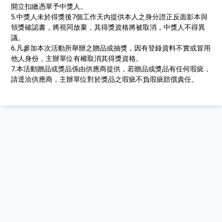
開立扣繳憑單予中獎人。
5.中獎人未於得獎後7個工作天內提供本人之身分證正反面影本與
領獎確認書，將視同放棄，其得獎資格將被取消，中獎人不得異
議。
6.凡參加本次活動所舉辦之贈品或抽獎，因有登錄資料不實或冒用
他人身份，主辦單位有權取消其得獎資格。
7.本活動贈品或獎品係由供應商提供，若贈品或獎品有任何瑕疵，
請逕洽供應商，主辦單位對於獎品之瑕疵不負瑕疵賠償責任。