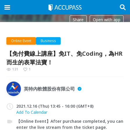
Share
Open with app
Online Event
Business
【免付費線上講座】免IT、免Coding，為HR
而生的表單法寶！
131
1
英特內軟體股份有限公司
2021.12.16 (Thu) 13:45 - 16:00 (GMT+8)
Add To Calendar
【Online Event】After purchase completed, you can
enter the live stream from the ticket page.