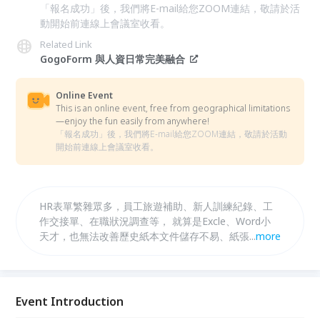
「報名成功」後，我們將E-mail給您ZOOM連結，敬請於活
動開始前連線上會議室收看。
Related Link
GogoForm 與人資日常完美融合
Online Event
This is an online event, free from geographical limitations
—enjoy the fun easily from anywhere!
「報名成功」後，我們將E-mail給您ZOOM連結，敬請於活動
開始前連線上會議室收看。
HR表單繁雜眾多，員工旅遊補助、新人訓練紀錄、工
作交接單、在職狀況調查等， 就算是Excle、Word小
天才，也無法改善歷史紙本文件儲存不易、紙張耗材等
...
more
事實， 甚至少了電子簽核功能，跑流程還得親自面對
面，主管不在辦公室只能乾著急， 委託IT製作又得排
隊等待，萬一做出來不符合期待，一來一往的溝通都是
阻礙...
Event Introduction