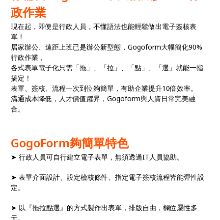
政作業
現在起，即便是行政人員，不懂語法也能輕鬆做出電子簽核表
單！
居家辦公、遠距上班已是辦公新型態，Gogoform大幅簡化90%
行政作業，
各式表單電子化只需「拖」、「拉」、「點」、「選」就能一指
搞定！
表單、簽核、流程一次到位夠簡單，有助企業提升10倍效率。
溝通成本降低，人才價值躍昇，Gogoform與人資日常完美融
合。
GogoForm夠簡單特色
➤ 行政人員可自行建立電子表單，無須透過IT人員協助。
➤ 表單介面設計、設定檢核條件、指定電子簽核流程皆能彈性設
定。
➤ 以『拖拉點選』的方式製作出表單，排版自由，欄位屬性多
元。