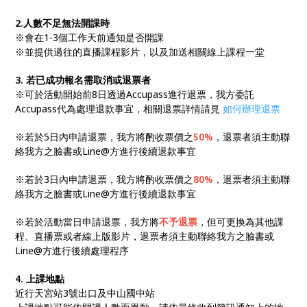
2.人數不足無法開課時
※會在1-3個工作天前通知是否開課
※並提供過往的直播課程影片，以及加送相關線上課程一堂
3. 若已成功報名需取消或退票者
※可於活動開始前8日透過Accupass進行退票，我方委託
Accupass代為處理退款事宜，相關退票詳情請見
如何辦理退票
※若於5日內申請退票，我方將酌收票價之
50%
，退票者須主動聯
絡我方之臉書或Line@方進行後續退款事宜
※若於3日內申請退票，我方將酌收票價之
80%
，退票者須主動聯
絡我方之臉書或Line@方進行後續退款事宜
※若於活動當日申請退票，我方將
不予退票
，但可更換為其他課
程、直播票或者線上版影片，退票者須主動聯絡我方之臉書或
Line@方進行後續處理程序
4. 上課地點
近行天宮站3號出口及中山國中站