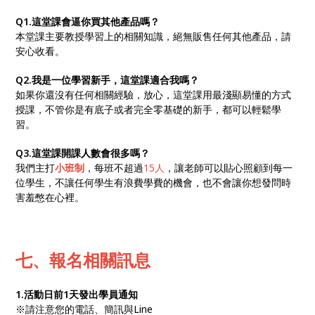
Q1.這堂課會逼你買其他產品嗎？
本堂課主要教授學習上的相關知識，絕無販售任何其他產品，請
安心收看。
Q2.我是一位學習新手，這堂課適合我嗎？
如果你還沒有任何相關經驗，放心，這堂課用最淺顯易懂的方式
授課，不管你是有底子或者完全零基礎的新手，都可以輕鬆學
習。
Q3.這堂課開課人數會很多嗎？
我們主打
小班制
，每班不超過
15人
，讓老師可以貼心照顧到每一
位學生，不讓任何學生有浪費學費的機會，也不會讓你想發問時
害羞憋在心裡。
七、報名相關訊息
1.活動日前1天發出學員通知
※請注意您的電話、簡訊與Line