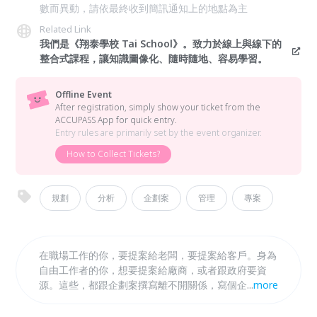
數而異動，請依最終收到簡訊通知上的地點為主
Related Link
我們是《翔泰學校 Tai School》。致力於線上與線下的
整合式課程，讓知識圖像化、隨時隨地、容易學習。
Offline Event
After registration, simply show your ticket from the
ACCUPASS App for quick entry.
Entry rules are primarily set by the event organizer.
How to Collect Tickets?
規劃
分析
企劃案
管理
專案
在職場工作的你，要提案給老闆，要提案給客戶。身為
自由工作者的你，想要提案給廠商，或者跟政府要資
源。這些，都跟企劃案撰寫離不開關係，寫個企劃書聽
...
more
起來很簡單，但是要撰寫時卻不知道架構要怎麼擬，也
不知道內容要寫多深。看到市場的需求，因此前拓樸分