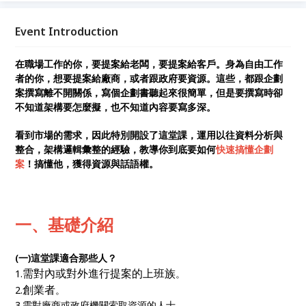
析師，現任外商行銷經理蔡雅婷特別開設了這堂課，運
用以往資料分析與整合，架構邏輯彙整的經驗，教導你
Event Introduction
到底要如何快速搞懂企劃案！搞懂他，獲得資源與話語
權。
在職場工作的你，要提案給老闆，要提案給客戶。身為自由工作
者的你，想要提案給廠商，或者跟政府要資源。這些，都跟企劃
案撰寫離不開關係，寫個企劃書聽起來很簡單，但是要撰寫時卻
不知道架構要怎麼擬，也不知道內容要寫多深。
看到市場的需求，因此特別開設了這堂課，運用以往資料分析與
整合，架構邏輯彙整的經驗，教導你到底要如何
快速搞懂企劃
案
！搞懂他，獲得資源與話語權。
一、基礎介紹
(一)這堂課適合那些人？
需對內或對外進行提案的上班族
1.
。
創業者
2.
。
3.需對廠商或政府機關索取資源的人士。