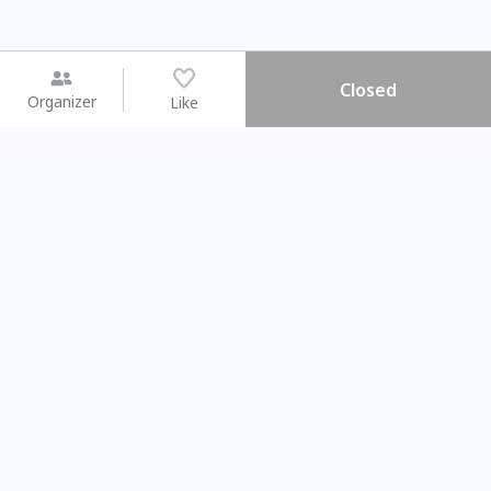
Closed
Organizer
Like
You may like
2026.08.15 (Sat) - 08.22 (Sat)
2026.08.15 (Sat) - 08
【親子手作體驗】哈東派對！
「共織宇宙」
比哈皮、東窩蕊
共織宇宙】 七
Taipei City
New Taipei Ci