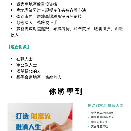
獨家房地產致富投資術
房地產業界達人親授多年去蕪存菁心法
學到市面上房地產課程所沒有的絕技
觀念深入，精粹易上手
實務養成對焦趨勢、確實看房、精準買房、聰明裝潢、創造
收入
【適合對象】
在職人士
軍公教人士
渴望賺錢的人
想學會房地產一條龍的人
你 將 學 到