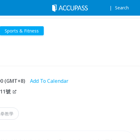
Search
Sports & Fitness
:00 (GMT+8)
Add To Calendar
11號
極拳教學