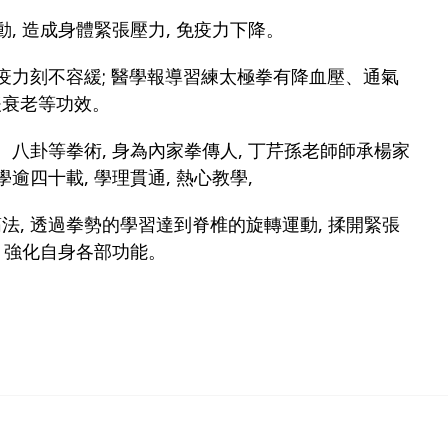
動, 造成身體緊張壓力, 免疫力下降。
疫力刻不容緩; 醫學報導習練太極拳有降血壓、通氣
緩衰老等功效。
、八卦等拳術, 身為內家拳傳人, 丁芹孫老師師承楊家
逾四十載, 學理貫通, 熱心教學,
, 透過拳勢的學習達到脊椎的旋轉運動, 揉開緊張
, 強化自身各部功能。