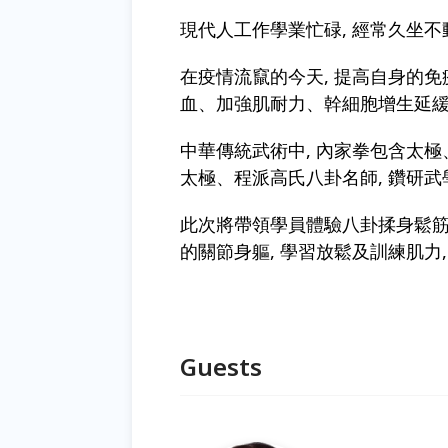
現代人工作學業忙碌, 經常久坐不
在疫情流竄的今天, 提高自身的免
血、加強肌耐力、幹細胞增生延
中華傳統武術中, 內家拳包含太極
太極、程派高氏八卦名師, 鑽研武學
此次將帶領學員體驗八卦揉身鬆筋法
的關節身軀, 學習放鬆及訓練肌力
Guests