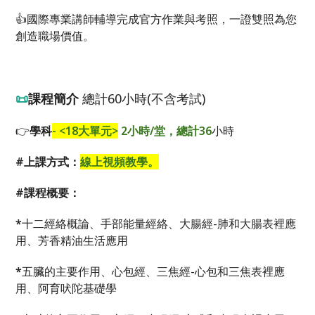
👍國際專業講師輔導完成官方作業與考照，一證雙照為您
創造職場價值。
📜
課程簡介
總計60
小時
(
不含考試
)
👉
學科
- <18
大單元
>
2
小時
/
堂，總計36
小時
#
上課方式：
線上視頻教學。
#
課程概要
：
*
十二經絡概論、手部能量經絡、大腸經-肺和大腸表裡應
用、芳香精油生活應用
*
五臟的主要作用、心包經、三焦經-心包和三焦表裡應
用、阿育吠陀基礎學