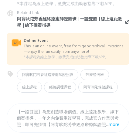
*本課程為線上教學，繳費完成由助教指導下載APP。
Related Link
阿育吠陀芳香經絡療癒師證照班 |一證雙照 |線上遠距教
學 |線下個案指導
Online Event
This is an online event, free from geographical limitations
—enjoy the fun easily from anywhere!
*本課程為線上教學，繳費完成由助教指導下載APP。
阿育吠陀芳香經絡療癒師證照班
芳療證照班
線上課程
經絡調理課程
阿育吠陀保健課程
【一證雙照】為您創造職場價值。線上遠距教學、線下
個案指導，一年之內免費重複學習，完成官方作業與考
照，即可先獲得【阿育吠陀芳香經絡療癒師證照】，延
...
more
伸學習可再申請【美國NAHA 初階芳療師國際證照】專