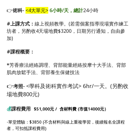
👉
術科
-
<4
大單元
>
6
小時
/
天，總計
24小時
#上課方式：
線上視頻教學。(若需個案指導現場實作練工
坊者，另酌收4天場地費$3200，日期另行通知，自由參
加)
#
課程概要
：
*
芳香療法經絡調理、背部能量經絡按摩十大手法、背部
肌肉放鬆手法、背部養生保健技法
👉
<
學科及術科實作考試
>
6hr/
一天。
(
另酌收
考照
-
場地費
800
元
)
💰
課程費用
$51,000元
/
含材料費
(
市值
14000
元）
-單堂體驗：$3850 (不含材料與線上重複學習，後續報名全課程
者，可扣抵課程費用)