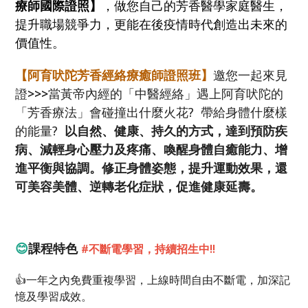
療師國際證照】
，做您自己的芳香醫學家庭醫生，
提升職場競爭力，更能在後疫情時代創造出未來的
價值性。
【阿育吠陀芳香經絡療癒師證照班】
邀
您一起來見
證
>>>
當黃帝內經的「中醫經絡」遇上阿育吠陀的
「芳香療法」會碰撞出什麼火花? 帶給身體什麼樣
的能量?
以
⾃
然、健康、持久的
⽅
式，達到預防疾
病、減輕
⾝⼼
壓
⼒
及疼痛、喚醒
⾝
體
⾃
癒能
⼒
、增
進平衡與協調。修正
⾝
體姿態，提升運動效果
，
還
可美容美體、逆轉老化症狀，促進健康延壽。
😊
課程特色
#
不斷電學習，持續招生中
!!
👍一年之內免費重複學習，上線時間自由不斷電，加深記
憶及學習成效。