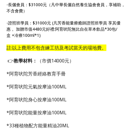
-長儷會員：$31000元（凡中華長儷自然養生協會會員，享補助，
不含會費）
-證照班學員：$31000元 (凡芳香能量療癒師證照班學員 享其優
惠 。加贈市值4480元好禮:阿育吠陀無比自在草本飲品*30包/
盒 +冷療100ml*1)
註
:
以上費用不包含練工坊及考試當天的場地費。
👉
教學材料：
（市價14000元）
*阿育吠陀芳香經絡教育手冊
*阿育吠陀元氣按摩油100ML
*阿育吠陀身心按摩油100ML
*阿育吠陀能量按摩油100ML
*33種植物配方能量精油20ML