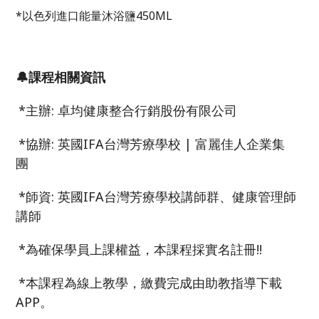
*以色列進口能量沐浴鹽450ML
🔔課程相關資訊
*
主辦
:
卓均健康整合行銷股份有限公司
*
協辦
:
英國
IFA
台灣芳療學校
|
富麗佳人企業集
團
*
師資
:
英國
IFA
台灣芳療學校講師群、健康管理師
講師
*
為確保學員上課權益，本課程採實名註冊
!!
*
本課程為線上教學，繳費完成由助教指導下載
APP
。