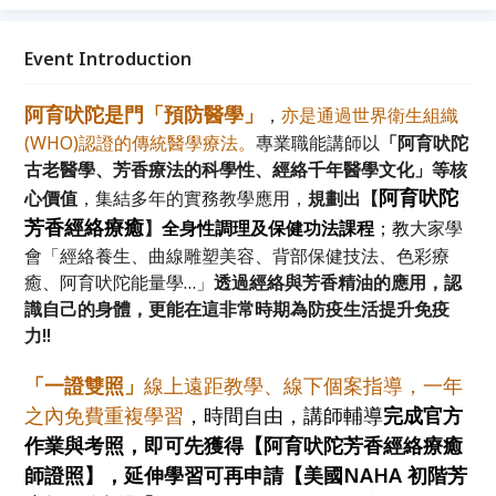
業職能講師以「阿育吠陀古老醫學、芳香療法的科學
性、經絡千年醫學文化」等核心價值，規劃出【阿育吠
陀芳香經絡療癒證照班】全身性調理及保健功法課程；
Event Introduction
達到預防疾病、減輕⾝⼼壓⼒及疼痛、喚醒⾝體⾃癒能
⼒、提升運動效果，美容美體、逆轉老化，更能為防疫
阿育吠陀是門「預防醫學」
，
亦是通過世界衛生組織
生活提升免疫力!富麗佳人|卓均健康整合|證照班線上
(WHO)認證的傳統醫學療法。
專業職能講師以
「阿育吠陀
課程。
古老醫學、芳香療法的科學性、經絡千年醫學文化」等
核
阿育吠陀
心價值
，集結多年的實務教學應用，
規劃出
【
芳香經絡療癒
】
全身性調理及保健功法課程
；教
大家學
會「經絡養生、曲線雕塑美容、背部保健技法、色彩療
癒、阿育吠陀能量學…」
透過經絡與芳香精油的應用，認
識自己的身體，更能在這非常時期為
防疫生活提升免疫
力!!
「一證雙照」
線上遠距教學、線下個案指導，
一年
之內免費重複學習
，時間自由，講師輔導
完成官方
作業與考照，即可先獲得【阿育吠陀芳香經絡療癒
師證照】，延伸學習可再申請【美國NAHA 初階芳