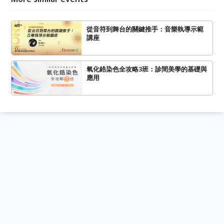
從音符到舞台的關鍵推手：音樂執導示範
講座
氧化鋯染色全攻略3班：診間美學的基礎與
應用