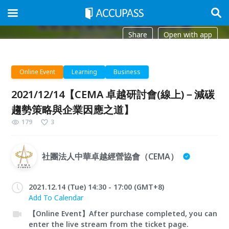
Share
Open with app
Online Event
Learning
Business
2021/12/14【CEMA 卓越研討會(線上)－減碳
趨勢策略與企業因應之道】
179
3
社團法人中華卓越經營協會（CEMA）
2021.12.14 (Tue) 14:30 - 17:00 (GMT+8)
Add To Calendar
【Online Event】After purchase completed, you can
enter the live stream from the ticket page.