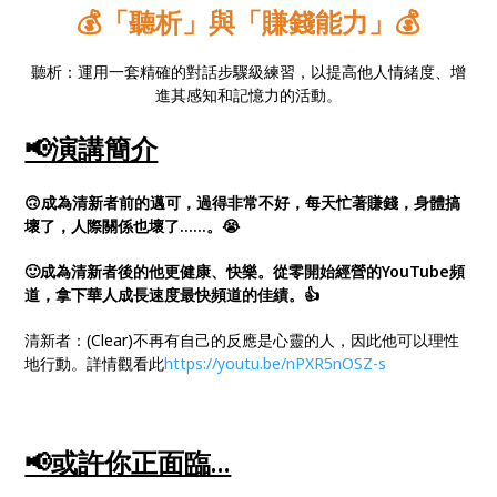
💰「聽析」與「賺錢能力」💰
聽析：運用一套精確的對話步驟級練習，以提高他人情緒度、增
進其感知和記憶力的活動。
📢演講簡介
🙃成為清新者前的邁可，過得非常不好，每天忙著賺錢，身體搞
壞了，人際關係也壞了……。😭
🙂成為清新者後的他更健康、快樂。從零開始經營的YouTube頻
道，拿下華人成長速度最快頻道的佳績。👍
清新者：(Clear)不再有自己的反應是心靈的人，因此他可以理性
地行動。詳情觀看此
https://youtu.be/nPXR5nOSZ-s
📢或許你正面臨...