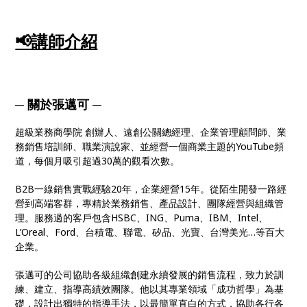
📢講師介紹
─
關於張邁可
─
超級業務商學院 創辦人、遠創公關總經理、企業管理顧問師、業
務銷售培訓師、職業演說家、並經營一個商業主題的YouTube頻
道，每個月吸引超過30萬的觀看次數。
B2B一線銷售實戰經驗20年，企業經營15年。從陌生開發一路經
營到高端客群，專精於業務銷售、產品設計、團隊經營與組織管
理。服務過的客戶包含HSBC、ING、Puma、IBM、Intel、
L’Oreal、Ford、台積電、聯電、矽品、光寶、台灣美光…等百大
企業。
張邁可的公司協助各級組織創建永續發展的銷售流程，致力於訓
練、建立、指導高績效團隊。他以其專業領域「成功哲學」為基
礎，設計出獨特的指導手法，以最簡單直白的方式，協助各行各