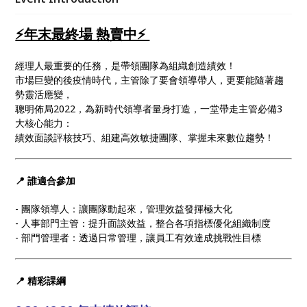
⚡️年末最終場 熱賣中⚡️
經理人最重要的任務，是帶領團隊為組織創造績效！
市場巨變的後疫情時代，主管除了要會領導帶人，更要能隨著趨
勢靈活應變，
聰明佈局2022，為新時代領導者量身打造，一堂帶走主管必備3
大核心能力：
績效面談評核技巧、組建高效敏捷團隊、掌握未來數位趨勢！
📍 誰適合參加
- 團隊領導人：讓團隊動起來，管理效益發揮極大化
- 人事部門主管：提升面談效益，整合各項指標優化組織制度
- 部門管理者：透過日常管理，讓員工有效達成挑戰性目標
📍 精彩課綱