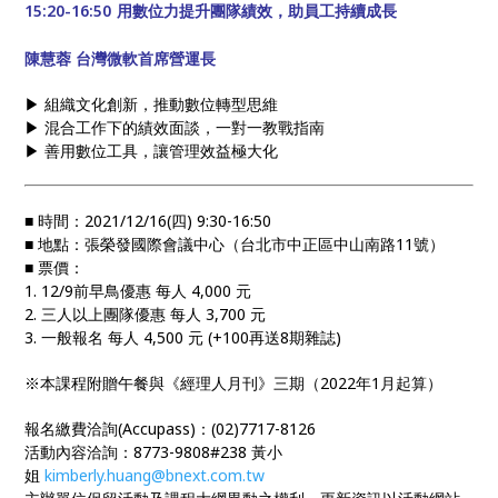
15:20-16:50
用數位力提升團隊績效，助員工持續成長
陳慧蓉 台灣微軟首席營運長
▶ 組織文化創新，推動數位轉型思維
▶ 混合工作下的績效面談，一對一教戰指南
▶ 善用數位工具，讓管理效益極大化
■ 時間：2021/12/16(四) 9:30-16:50
■ 地點：張榮發國際會議中心（台北市中正區中山南路11號）
■ 票價：
1. 12/9前早鳥優惠 每人 4,000 元
2. 三人以上團隊優惠 每人 3,700 元
3. 一般報名 每人 4,500 元 (+100再送8期雜誌)
※本課程附贈午餐與《經理人月刊》三期（2022年1月起算）
報名繳費洽詢(Accupass)：(02)7717-8126
活動內容洽詢：8773-9808#238 黃小
姐
kimberly.huang@bnext.com.tw