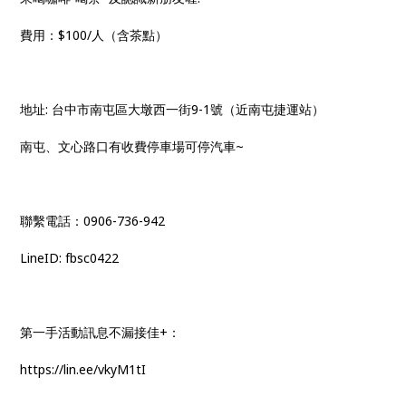
費用：$100/人（含茶點）
地址: 台中市南屯區大墩西一街9-1號（近南屯捷運站）
南屯、文心路口有收費停車場可停汽車~
聯繫電話：0906-736-942
LineID: fbsc0422
第一手活動訊息不漏接佳+：
https://lin.ee/vkyM1tI