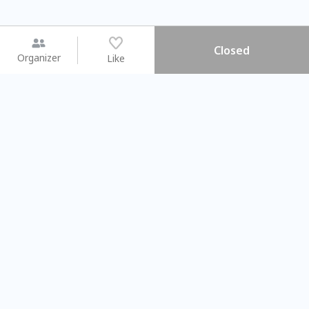
Closed
Organizer
Like
You may like
2026.08.15 (Sat) - 08.22 (Sat)
2026.08.15 (Sat) - 08.
【親子手作體驗】哈東派對！
「共織宇宙」
比哈皮、東窩蕊
共織宇宙】 七
Taipei City
New Taipei Ci