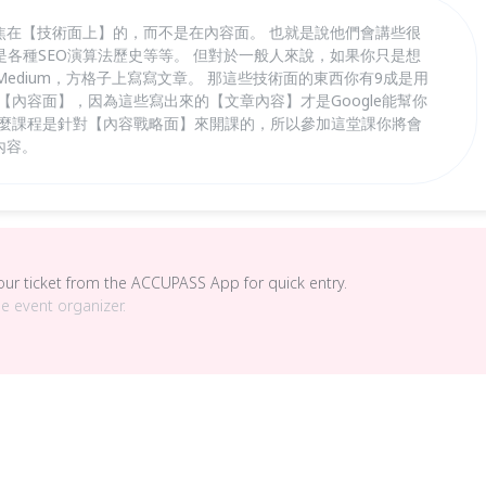
焦在【技術面上】的，而不是在內容面。 也就是說他們會講些很
各種SEO演算法歷史等等。 但對於一般人來說，如果你只是想
邦，Medium，方格子上寫寫文章。 那這些技術面的東西你有9成是用
【內容面】，因為這些寫出來的【文章內容】才是Google能幫你
什麼課程是針對【內容戰略面】來開課的，所以參加這堂課你將會
內容。
your ticket from the ACCUPASS App for quick entry.
he event organizer.