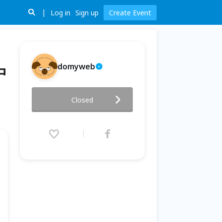
Log in
Sign up
Create Event
domyweb
中
寫給內容創作者的seo課-這一次
Closed
徹底搞懂seo【台中場】
2021.11.27 (Sat) 13:00 - 18:00
(GMT+8)