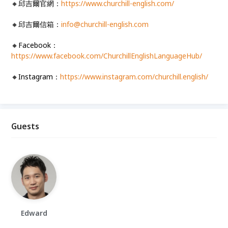
🔸邱吉爾官網：
https://www.churchill-english.com/
🔸邱吉爾信箱：
info@churchill-english.com
🔸Facebook：
https://www.facebook.com/ChurchillEnglishLanguageHub/
🔸Instagram：
https://www.instagram.com/churchill.english/
Guests
Edward