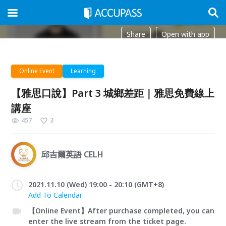
Share
Open with app
Online Event
Learning
【雅思口說】Part 3 城鄉差距｜雅思免費線上
講座
457
3
邱吉爾英語 CELH
2021.11.10 (Wed) 19:00 - 20:10 (GMT+8)
Add To Calendar
【Online Event】After purchase completed, you can
enter the live stream from the ticket page.