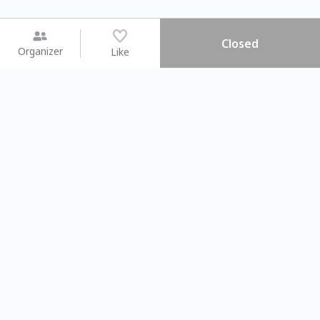
Closed
Organizer
Like
You may like
2026.08.15 (Sat) - 08.22 (Sat)
2026.08.15 (Sat) - 08
【親子手作體驗】哈東派對！
「共織宇宙」
比哈皮、東窩蕊
共織宇宙】 七
Taipei City
New Taipei Ci
#
歡迎新手
1155
11
#
植物生態瓶