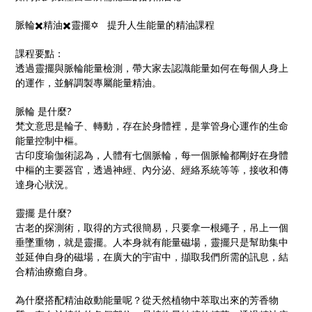
脈輪✖️精油✖️靈擺✡️ 提升人生能量的精油課程
課程要點：
透過靈擺與脈輪能量檢測，帶大家去認識能量如何在每個人身上
的運作，並解調製專屬能量精油。
脈輪 是什麼?
梵文意思是輪子、轉動，存在於身體裡，是掌管身心運作的生命
能量控制中樞。
古印度瑜伽術認為，人體有七個脈輪，每一個脈輪都剛好在身體
中樞的主要器官，透過神經、內分泌、經絡系統等等，接收和傳
達身心狀況。
靈擺 是什麼?
古老的探測術，取得的方式很簡易，只要拿一根繩子，吊上一個
垂墜重物，就是靈擺。人本身就有能量磁場，靈擺只是幫助集中
並延伸自身的磁場，在廣大的宇宙中，擷取我們所需的訊息，結
合精油療癒自身。
為什麼搭配精油啟動能量呢？從天然植物中萃取出來的芳香物