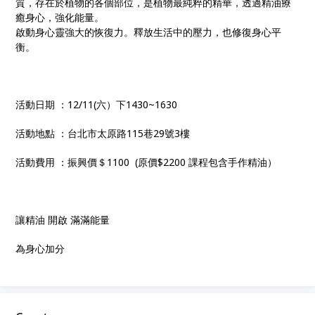
質，存在於植物的各個部位，是植物最純粹的精華，透過精油療
癒身心，強化能量。
啟動身心靈強大的恢復力。釋放生活中的壓力，也修復身心平
衡。
活動日期 ：12/11(六）下1430~1630
活動地點 ：台北市太原路115巷29號3樓
活動費用 ：振興價＄1100 (原價$2200 課程包含手作精油）
讓精油 開啟 滿滿能量
為身心加分