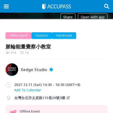
Share
Open with app
Offline Event
Outdoor
Handmade
脈輪能量覺察小教室
514
16
Xedge Studio
2021.12.11 (Sat) 14:30 - 16:30 (GMT+8)
Add To Calendar
台灣台北市太原路115巷29號3樓
Offline Event