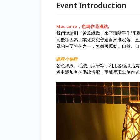
Event Introduction
Macrame，也稱作花邊結。
我們邀請到「苦瓜織織」來下班隨手作開課囉
而後卻因為工業化紡織普遍而漸漸沒落。直
風的主要特色之一，象徵著原始、自然、自
課程小秘密
各色絲線、毛絨、緞帶等，利用各種織品素
程中添加各色毛線搭配，更能呈現出創作者