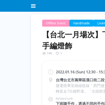
Offline Event
Handmade
Lear
【台北一月場次】下
手編燈飾
190
1
2022.01.16 (Sun) 12:30 - 15
台灣台北市萬華區漢口街二段1
捷運搭乘至綠線藍線「西門捷
轉直走7分鐘即達。「古蹟慈
Related Link
下班隨手作，透過不同的手作