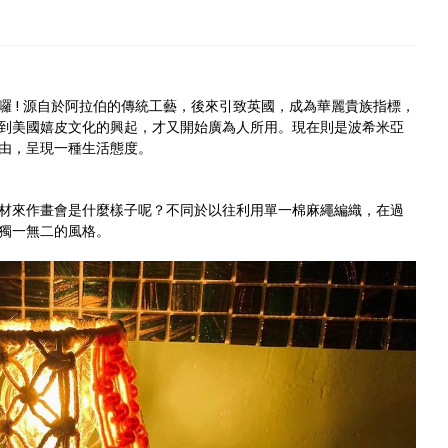
 ! 源自於阿拉伯的傳統工藝，後來引致英國，成為華麗貴族指標，
到美國嬉皮文化的興起，才又開始廣為人所用。現在則是波希米亞
由，呈現一種生活態度。
材來作畫會是什麼樣子呢？不同於以往利用單一棉麻繩編織，在過
獨一無二的風格。