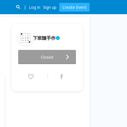
Log in
Sign up
Create Event
下班隨手作
【台北一月場次】下班隨手作 ‖
Closed
手作課程-手作織光手編燈飾
2022.01.16 (Sun) 12:30 - 15:30
(GMT+8)