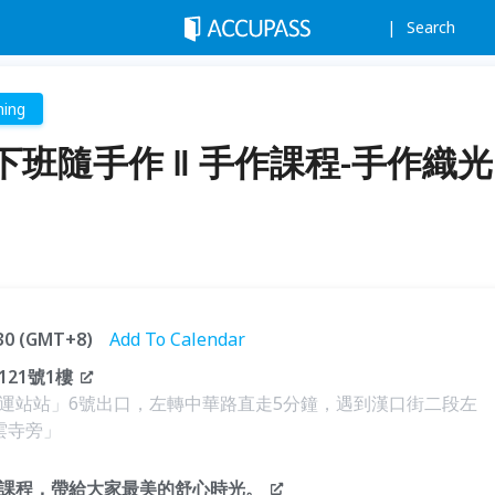
Search
ning
班隨手作 ‖ 手作課程-手作織光
:30 (GMT+8)
Add To Calendar
21號1樓
運站站」6號出口，左轉中華路直走5分鐘，遇到漢口街二段左
雲寺旁」
課程，帶給大家最美的舒心時光。