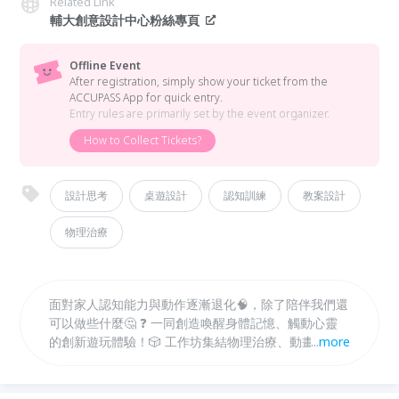
Related Link
輔大創意設計中心粉絲專頁
Offline Event
After registration, simply show your ticket from the
ACCUPASS App for quick entry.
Entry rules are primarily set by the event organizer.
How to Collect Tickets?
設計思考
桌遊設計
認知訓練
教案設計
物理治療
面對家人認知能力與動作逐漸退化🧠，除了陪伴我們還
可以做些什麼🤔 ❓️ 一同創造喚醒身體記憶、觸動心靈
的創新遊玩體驗！🎲 工作坊集結物理治療、動畫設計
...
more
專業師資，並邀請專業桌遊開發團隊 #大玩創意 進行
跨域合作！引導學員觀察並同理神經退化性疾病患者的
需要，結合 #Storytelling 💬、 #設計思考💡與 #桌遊