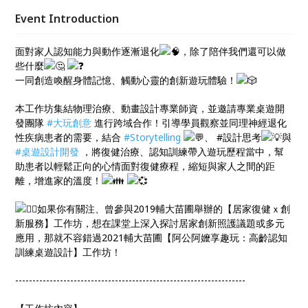
設計開發 ，將復健治療、認知訓練帶入遊玩歷程當
Event Introduction
中，幫助患者以輕鬆正向的心情面對復健療程，縮短與
家人之間的距離，增進家的溫度！👪️ 💞
面對家人認知能力與動作逐漸退化
，除了陪伴我們還可以做
些什麼
一同創造喚醒身體記憶、觸動心靈的創新遊玩體驗！
本工作坊集結物理治療、動畫設計專業師資，並邀請專業桌遊開
發團隊
#大玩創意
進行跨域合作！引導學員觀察並同理神經退化
性疾病患者的需要，結合
#Storytelling
、 #設計思考
與
#桌遊設計開發
，將復健治療、認知訓練帶入遊玩歷程當中，幫
助患者以輕鬆正向的心情面對復健療程，縮短與家人之間的距
離，增進家的溫度！
如果你有關注、曾參與2019輔大苗圃舉辦的【居家復健ｘ創
新服務】工作坊，想在課堂上深入探討居家創新照護議題或多元
應用，那就不容錯過2021輔大苗圃【阿公阿嬤享趣玩：高齡認知
訓練桌遊設計】工作坊！
-------------------------------------------------------------------