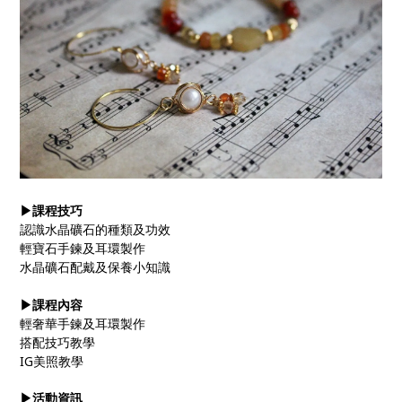
▶課程技巧
認識水晶礦石的種類及功效
輕寶石手鍊及耳環製作
水晶礦石配戴及保養小知識
▶課程內容
輕奢華手鍊及耳環製作
搭配技巧教學
IG美照教學
▶活動資訊