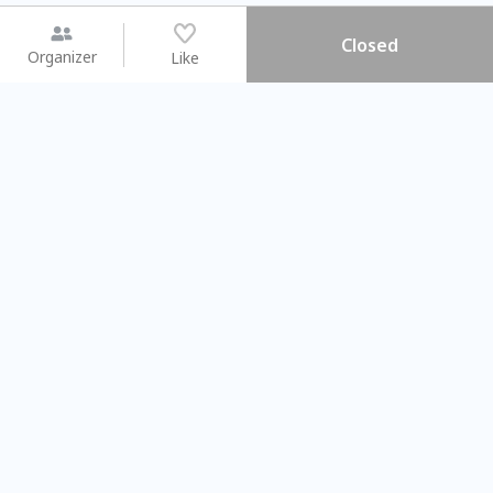
Closed
Organizer
Like
You may like
2026.08.15 (Sat) - 08.22 (Sat)
2026.08.15 (Sat) - 08
【親子手作體驗】哈東派對！
「共織宇宙」
比哈皮、東窩蕊
共織宇宙】 七
Taipei City
New Taipei C
#
歡迎新手
1042
9
#
植物生態瓶