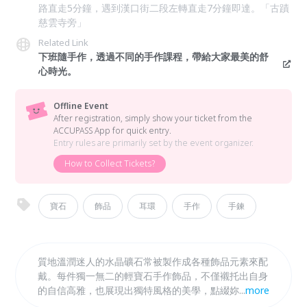
路直走5分鐘，遇到漢口街二段左轉直走7分鐘即達。「古蹟
慈雲寺旁」
Related Link
下班隨手作，透過不同的手作課程，帶給大家最美的舒
心時光。
Offline Event
After registration, simply show your ticket from the
ACCUPASS App for quick entry.
Entry rules are primarily set by the event organizer.
How to Collect Tickets?
寶石
飾品
耳環
手作
手鍊
質地溫潤迷人的水晶礦石常被製作成各種飾品元素來配
戴。每件獨一無二的輕寶石手作飾品，不僅襯托出自身
的自信高雅，也展現出獨特風格的美學，點綴妳柔美的
...
more
氣質韻味。