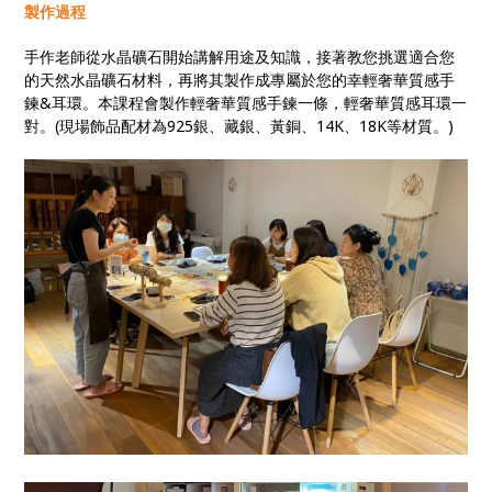
製作過程
手作老師從水晶礦石開始講解用途及知識，接著教您挑選適合您
的天然水晶礦石材料，再將其製作成專屬於您的幸輕奢華質感手
鍊&耳環。本課程會製作輕奢華質感手鍊一條，輕奢華質感耳環一
對。(現場飾品配材為925銀、藏銀、黃銅、14K、18K等材質。)