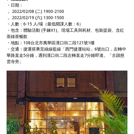
・日期：
。2022/02/08 (二) 1900-2100
。2022/02/19 (六) 1300-1500
・人數：6-15 人/場（最低開課人數：6）
・包含：體驗活動 (手鍊X1)、現場工具與耗材、包裝提袋、含紅
茶綠茶暢飲
・地點：108台北市萬華區漢口街二段121號1樓
・交通：捷運搭乘至綠線藍線「西門捷運站站」6號出口，左轉中
華路直走5分鐘，遇到漢口街二段左轉直走7分鐘即達。「古蹟慈
雲寺旁」