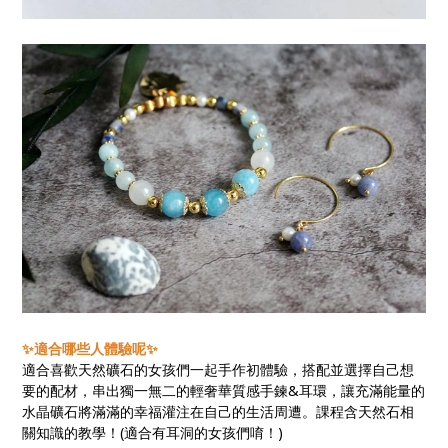
✨適合哪些人體驗呢✨
適合喜歡天然礦石的女孩們一起手作初體驗，搭配並選擇自己想
要的配材，串出獨一無二的輕奢華質感手鍊&耳環，讓充滿能量的
水晶礦石將滿滿的幸福灌注在自己的生活周遭。課程含天然石相
關知識的教學！(適合有耳洞的女孩們唷！)