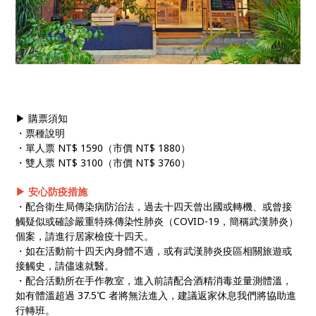
▶ 購票須知
・票種說明
・單人票 NT$ 1590（市價 NT$ 1880）
・雙人票 NT$ 3100（市價 NT$ 3760）
▶
安心防疫措施
・配合衛生局傳染病防治法，過去十四天曾出國或轉機、或曾接
觸疑似或確診嚴重特殊傳染性肺炎（COVID-19，簡稱武漢肺炎）
個案，請進行居家檢疫十四天。
・如在活動前十四天內身體不適，或有武漢肺炎疫區相關旅遊或
接觸史，請儘速就醫。
・配合活動所在手作教室，進入前請配合酒精消毒並量測體溫，
如有體溫超過 37.5℃ 者將無法進入，建議返家休息我們將協助進
行轉班。