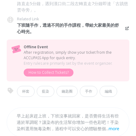
路直走5分鐘，遇到漢口街二段左轉直走7分鐘即達「古蹟慈
雲寺旁」。
Related Link
下班隨手作，透過不同的手作課程，帶給大家最美的舒
心時光。
Offline Event
After registration, simply show your ticket from the
ACCUPASS App for quick entry.
Entry rules are primarily set by the event organizer.
How to Collect Tickets?
杯套
藍染
鑰匙圈
手作
編織
早上起床趕上班，下班沒事就回家，是否覺得生活有些
過於單調呢？讓染布的生活幫你增加一些色彩吧！手染
染料選用無毒染劑，過程中可以安心的體驗整個染布的
...
more
過程。每個人可以發揮巧思設計出屬於自己獨一無二的