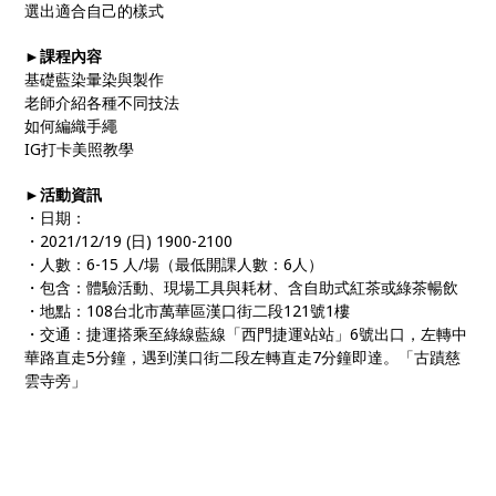
選出適合自己的樣式
►課程內容
基礎藍染暈染與製作
老師介紹各種不同技法
如何編織手繩
IG打卡美照教學
►活動資訊
・日期：
・2021/12/19 (日) 1900-2100
・人數：6-15 人/場（最低開課人數：6人）
・包含：體驗活動、現場工具與耗材、含自助式紅茶或綠茶暢飲
・地點：108台北市萬華區漢口街二段121號1樓
・交通：捷運搭乘至綠線藍線「西門捷運站站」6號出口，左轉中
華路直走5分鐘，遇到漢口街二段左轉直走7分鐘即達。「古蹟慈
雲寺旁」