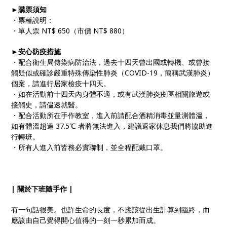
►購票須知
・票種說明：
・單人票 NT$ 650（市價 NT$ 880）
►安心防疫措施
・配合衛生局傳染病防治法，過去十四天曾出國或轉機、或曾接
觸疑似或確診嚴重特殊傳染性肺炎（COVID-19，簡稱武漢肺炎）
個案，請進行居家檢疫十四天。
・如在活動前十四天內身體不適，或有武漢肺炎疫區相關旅遊或
接觸史，請儘速就醫。
・配合活動所在手作教室，進入前請配合酒精消毒並量測體溫，
如有體溫超過 37.5℃ 者將無法進入，建議返家休息我們將協助進
行轉班。
・所有人進入前皆務必實聯制，並全程配戴口罩。
| 關於下班隨手作 |
有一句話很美。也許生命的長度，不應該從出生計算到臨終，而
應該由自己覺得開心值得的一刻一秒累加而成。