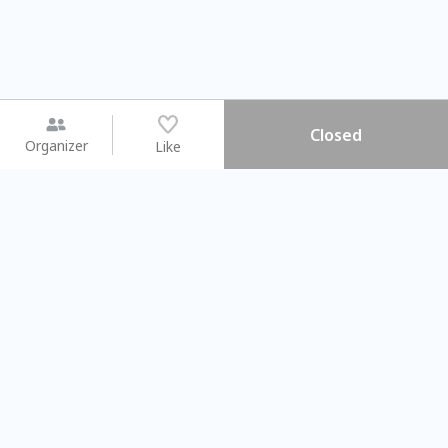
Closed
Organizer
Like
You may like
2026.08.15 (Sat) - 08.22 (Sat)
2026.08.15 (Sat) - 0
【親子手作體驗】哈東派對！
「共織宇宙」