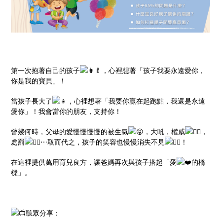
第一次抱著自己的孩子
，心裡想著「孩子我要永遠愛你，
你是我的寶貝」！
當孩子長大了
，心裡想著「我要你贏在起跑點，我還是永遠
愛你」！我會當你的朋友，支持你！
曾幾何時，父母的愛慢慢慢慢的被生氣
，大吼，權威
，
處罰
⋯取而代之，孩子的笑容也慢慢消失不見
！
在這裡提供萬用育兒良方，讓爸媽再次與孩子搭起「愛
的橋
樑」。
聽眾分享：