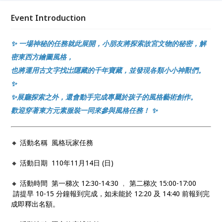
Event Introduction
✨ 一場神秘的任務就此展開，小朋友將探索故宮文物的秘密，解
密東西方繪圖風格，
也將運用古文字找岀隱藏的千年寶藏，並發現各類小小神獸們。
✨
✨展廳探索之外，還會動手完成專屬於孩子的風格藝術創作。
歡迎穿著東方元素服裝一同來參與風格任務！ ✨
🔸 活動名稱
風格玩家任務
🔸 活動日期
110年11月14日 (日)
🔸 活動時間
第一梯次
12:30-14:30 ﹐ 第二梯次 15:00-17:00
請提早 10-15 分鐘報到完成，如未能於 12:20 及 14:40 前報到完
成即釋出名額。