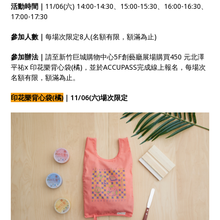
活動時間｜
11/06(六)
14:00-14:30、15:00-15:30、16:00-16:30、
17:00-17:30
參加人數｜
每場次限定8人(名額有限，額滿為止)
參加辦法｜
請至
新竹巨城購物中心5F創藝廳展場
購買450 元北澤
平祐x 印花樂背心袋(橘)，並於ACCUPASS完成線上報名，每場次
名額有限，額滿為止。
印花樂背心袋(橘)
｜
11/06(六)場次限定