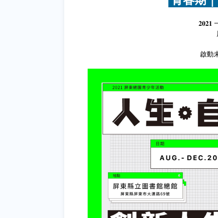
𝟐𝟎
啟動未來創