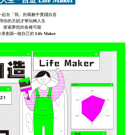
𝟐𝟏 一起在「我」的風貌中實踐自造
用你的天賦才華玩轉人生
探索夢想的各種可能
新─做自己的 𝐋𝐢𝐟𝐞 𝐌𝐚𝐤𝐞𝐫