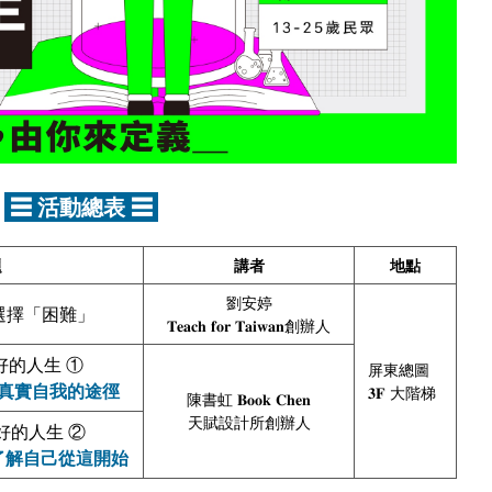
☰ 活動總表 ☰
題
講者
地點
劉安婷
選擇「困難」
𝐓𝐞𝐚𝐜𝐡 𝐟𝐨𝐫 𝐓𝐚𝐢𝐰𝐚𝐧創辦人
好的人生 ①
屏東總圖
為真實自我的途徑
𝟑𝐅 大階梯
陳書虹 𝐁𝐨𝐨𝐤 𝐂𝐡𝐞𝐧
天賦設計所創辦人
好的人生 ②
 了解自己從這開始