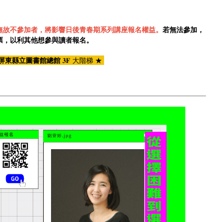
無故不參加者，將影響日後青春期系列講座報名權益。
若無法參加，
退票，以利其他想參與讀者報名。
屏東縣立圖書館總館
𝟑𝐅 大階梯 ★