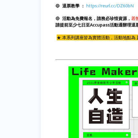
🔵
退票教學 ：
https://reurl.cc/DZ60bN
🔴
活動為免費報名，請務必珍惜資源，
若
請提前至少七日至Accupass活動通辦理
★ 本系列講座皆為實體活動，活動地點為