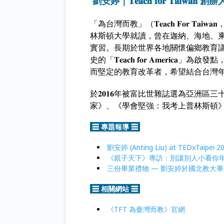
劉安婷｜𝐓𝐞𝐚𝐜𝐡 𝐟𝐨𝐫 𝐓𝐚𝐢𝐰𝐚𝐧 創
「為台灣而教」（𝐓𝐞𝐚𝐜𝐡 𝐅𝐨𝐫 
林斯頓大學就讀，曾在迦納、海地、
實習。長期於世界各地關懷偏鄉教育議題，𝟐𝟎𝟏𝟑年，
史的「𝐓𝐞𝐚𝐜𝐡 𝐟𝐨𝐫 𝐀𝐦
而堅定的教育改革者，希望結合台灣年
於𝟐𝟎𝟏𝟔年被富比世雜誌選為亞
家》、《學會堅強：我考上普林斯頓
☰ 專題報導 ☰
劉安婷 (Anting Liu) at TEDxTaipei 2
《親子天下》專訪：別讓別人小看你
三份畢業禮物 — 劉安婷於國北教大
☰ 相關網站 ☰
《
TFT 為臺灣而教》官網