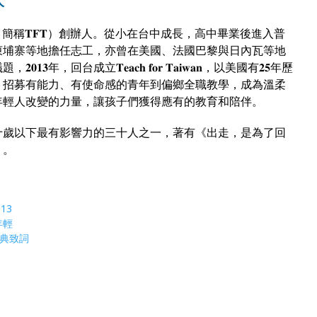
辦人
𝐚𝐢𝐰𝐚𝐧，簡稱𝐓𝐅𝐓）創辦人。從小在台中成長，高中畢業後進入普
柬埔寨等地擔任志工，亦曾在美國、法國巴黎與日內瓦等地
回台成立𝐓𝐞𝐚𝐜𝐡 𝐟𝐨𝐫 𝐓𝐚𝐢𝐰𝐚𝐧，以美國有𝟐𝟓年歷
𝐫𝐢𝐜𝐚」為啟發點，招募有能力、有使命感的青年到偏鄉全職教學，成為溫柔
輕人改變的力量，讓孩子們獲得應有的教育和陪­伴。
洲區三十歲以下最有影響力的三十人之一，著有《出走，是為了回
》。
013
年輕
畢典致詞