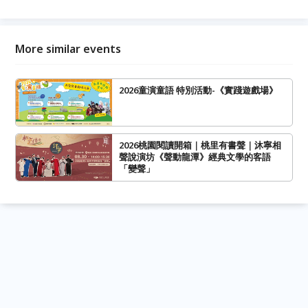
More similar events
2026童演童語 特別活動-《實踐遊戲場》
2026桃園閱讀開箱｜桃里有書聲｜沐寧相
聲說演坊《聲動龍潭》經典文學的客語
「變聲」