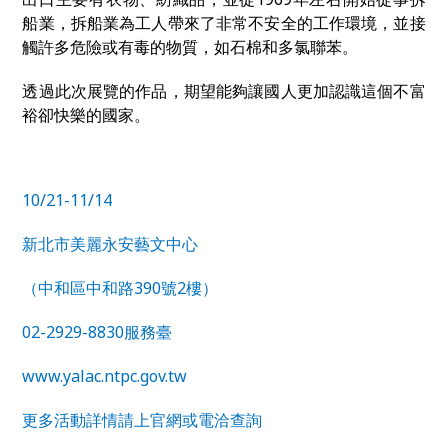
船業，拆船業為工人帶來了非常不安全的工作環境，並接
觸許多危險或有毒的物質，如石棉和多氯聯苯。
透過此次展覽的作品，期望能夠讓國人更加認識這個不富
裕卻快樂的國家。
10/21-11/14
新北市美麗永安藝文中心
（中和
區中和路
390
號
2
樓）
02-2929-8830
服務臺
www.yalac.ntpc.gov.tw
更多活動詳情請上官網或電洽查詢