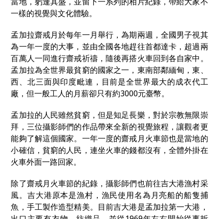
當地，躬逢其盛，並留下一系列的相片紀錄，帶給大家不
一樣的視覺與文化體驗。
孟加拉齋戒月於每年一月舉行，為期兩週，全國男子視其
為一年一度的大事，並由全國各地趕往首都達卡，超過兩
百萬人一同進行齋戒祈禱，隨後再搭火車回到各自家中。
孟加拉為全世界最貧窮的國家之一，東南部鄰緬甸，東、
西、北三面與印度毗連，目前是全世界最大的成衣代工
廠，但一般工人的月薪卻只有約3000元臺幣。
孟加拉的人民雖然貧窮，但是知足長樂，對於宗教無限崇
拜，三位攝影師們的作品帶來全新的視覺旅程，讓觀者更
能夠了解這個國家。一年一度的齋戒月火車節也是當地的
小確信，貧窮的人民，連坐火車的錢都沒有，全體外掛在
火車外面一路回家。
除了齋戒月火車節的紀錄，攝影師們也前往吉大港漁村采
風。吉大港原本是漁村，漁民使用名為月亮船的船隻捕
魚，手工製作造型精美。目前吉大港是孟加拉第一大港，
出口主要有衣物、紡織品，並從1969年左右開始從事拆