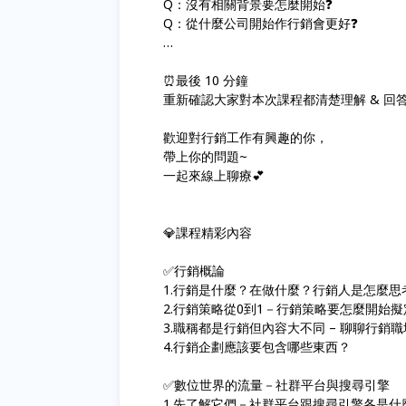
Q：沒有相關背景要怎麼開始❓
Q：從什麼公司開始作行銷會更好❓
…
⏰最後 10 分鐘
重新確認大家對本次課程都清楚理解 & 回
歡迎對行銷工作有興趣的你，
帶上你的問題~
一起來線上聊療💕
💎課程精彩內容
✅行銷概論
1.行銷是什麼？在做什麼？行銷人是怎麼思
2.行銷策略從0到1－行銷策略要怎麼開始擬
3.職稱都是行銷但內容大不同 – 聊聊行銷
4.行銷企劃應該要包含哪些東西？
✅數位世界的流量－社群平台與搜尋引擎
1.先了解它們－社群平台跟搜尋引擎各是什