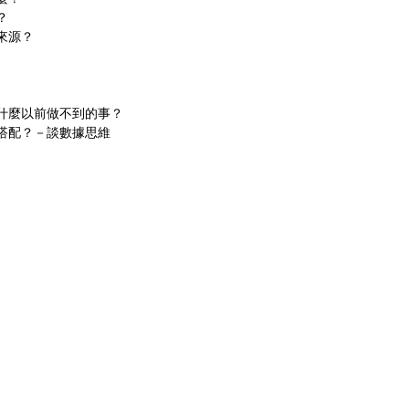
？
來源？
了什麼以前做不到的事？
略搭配？－談數據思維