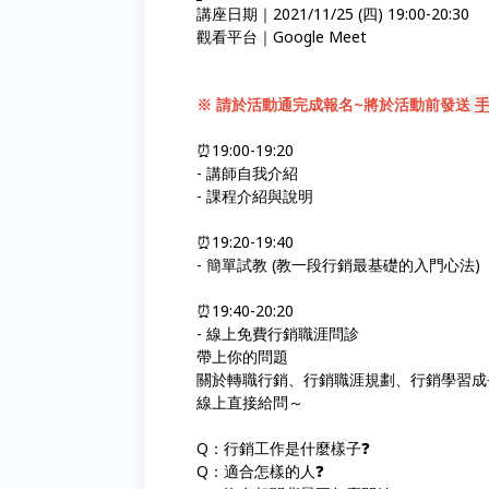
講座日期｜2021/11/25 (四) 19:00-20:30
觀看平台｜Google Meet
※ 請於活動通完成報名~將於活動前發送
⏰19:00-19:20
- 講師自我介紹
- 課程介紹與說明
⏰19:20-19:40
- 簡單試教 (教一段行銷最基礎的入門心法)
⏰19:40-20:20
- 線上免費行銷職涯問診
帶上你的問題
關於轉職行銷、行銷職涯規劃、行銷學習成
線上直接給問～
Q：行銷工作是什麼樣子❓
Q：適合怎樣的人❓