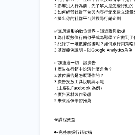
2.影響別人行為前，先了解人是怎麼行動的
3.如何經營社群平台與內容行銷來建立流量
4.擬出你的社群平台與搜尋行銷企劃
✅無所遁形的數位世界－談追蹤與數據
1.為什麼數位行銷似乎成為顯學？它做到
2.紀錄了一堆數據然後呢？如何跟行銷策
3.基礎範例說明－以Google Analytics為例
✅加速這一切－談廣告
1.廣告在行銷中扮演什麼角色？
2.數位廣告是怎麼運作的？
3.廣告投放工具說明與示範
（主要以Facebook 為例）
4.廣告素材製作發想
5.未來延伸學習推薦
💎課程效益
🔑完整掌握行銷架構