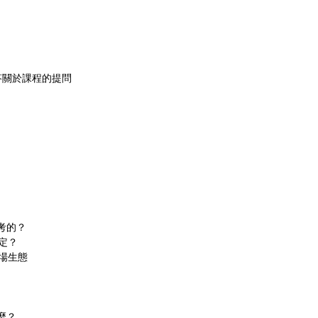
答關於課程的提問
考的？
定？
職場生態
麼？