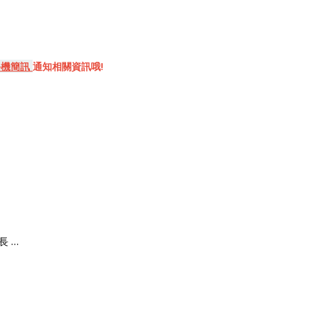
手機簡訊
通知相關資訊哦!
長 …