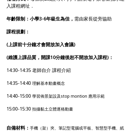
入課程網址．
年齡限制：小學3-6年級生為佳，
需由家長從旁協助
課程規劃
：
(上課前十分鐘才會開放加入會議
)
(
維護上課品質，開課10分鐘後恕不開放加入課程
)：
14:30-14:35 老師自介 課程介紹
14:35-14:40
理解基本動畫概念
14:40-15:00
學習佈景架設及stop montion 應用示範
15:00-15:30
拍攝黏土立體逐格動畫
自備材料：
手機（架）夾、筆記型電腦或平板、智慧型手機、紙