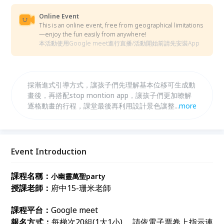
Online Event
This is an online event, free from geographical limitations
—enjoy the fun easily from anywhere!
本活動使用Google meet進行直播/活動開始前請先安裝App
採漸進式引導方式，讓孩子們先理解基本位移可生成動
畫後，再搭配stop montion app，讓孩子們更加暸解
逐格動畫的行程，課堂最後再利用設計景色讓整個動畫
...
more
更加豐富生動
Event Introduction
課程名稱：
小幽靈萬聖party
授課老師：
府中15-珊米老師
課程平台：
Google meet
報名方式：
每梯次20組(1大1小) ，請依電子票卷上指示連