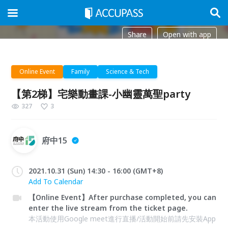
Share
Open with app
Online Event
Family
Science & Tech
【第2梯】宅樂動畫課-小幽靈萬聖party
327
3
府中15
2021.10.31 (Sun) 14:30 - 16:00 (GMT+8)
Add To Calendar
【Online Event】After purchase completed, you can
enter the live stream from the ticket page.
本活動使用Google meet進行直播/活動開始前請先安裝App