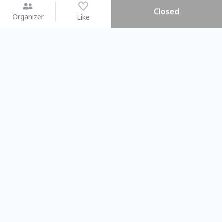
Closed
Organizer
Like
You may like
2026.08.15 (Sat) - 08.22 (Sat)
2026.08.15 (Sat) - 08.
【親子手作體驗】哈東派對！
「共織宇宙」
比哈皮、東窩蕊
共織宇宙】 七
Taipei City
New Taipei Ci
#
歡迎新手
1127
11
#
植物生態瓶