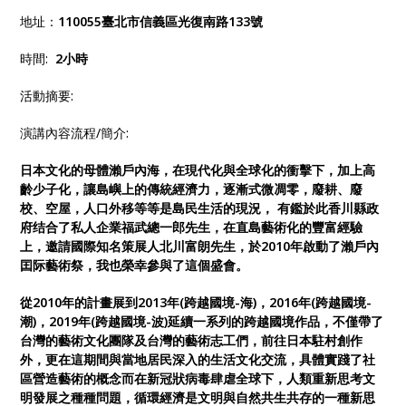
地址：
110055臺北市信義區光復南路133號
時間:
2小時
活動摘要:
演講內容流程/簡介:
日本文化的母體瀨戶內海，在現代化與全球化的衝擊下，加上高
齡少子化，讓島嶼上的傳統經濟力，逐漸式微凋零，廢耕、廢
校、空屋，人口外移等等是島民生活的現況， 有鑑於此香川縣政
府结合了私人企業福武總一郎先生，在直島藝術化的豐富經驗
上，邀請國際知名策展人北川富朗先生，於2010年啟動了瀨戶內
囯际藝術祭，我也榮幸參與了這個盛會。
從2010年的計畫展到2013年(跨越國境-海)，2016年(跨越國境-
潮)，2019年(跨越國境-波)延續一系列的跨越國境作品，不僅帶了
台灣的藝術文化團隊及台灣的藝術志工們，前往日本駐村創作
外，更在這期間與當地居民深入的生活文化交流，具體實踐了社
區營造藝術的概念而在新冠狀病毒肆虐全球下，人類重新思考文
明發展之種種問題，循環經濟是文明與自然共生共存的一種新思