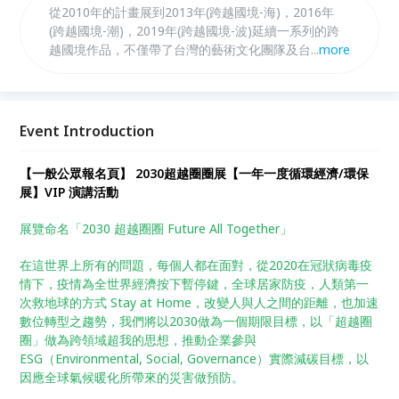
從2010年的計畫展到2013年(跨越國境-海)，2016年
(跨越國境-潮)，2019年(跨越國境-波)延續一系列的跨
越國境作品，不僅帶了台灣的藝術文化團隊及台灣的藝
...
more
術志工們，前往日本駐村創作外，更在這期間與當地居
民深入的生活文化交流，具體實踐了社區營造藝術的概
念而在新冠狀病毒肆虐全球下，人類重新思考文明發展
之種種問題，循環經濟是文明與自然共生共存的一種新
Event Introduction
思維。故希望這些年來在里山里海為核心價值的藝術祭
創作種種過程與效應，能透過此次的活動，與大家一同
【一般公眾報名頁】 2030超越圈圈展【一年一度循環經濟/環保
分享。
展】VIP 演講活動
展覽命名「2030 超越圈圈 Future All Together」
在這世界上所有的問題，每個人都在面對，從2020在冠狀病毒疫
情下，疫情為全世界經濟按下暫停鍵，全球居家防疫，人類第一
次救地球的方式 Stay at Home，改變人與人之間的距離，也加速
數位轉型之趨勢，我們將以2030做為一個期限目標，以「超越圈
圈」做為跨領域超我的思想，推動企業參與
ESG（Environmental, Social, Governance）實際減碳目標，以
因應全球氣候暖化所帶來的災害做預防。