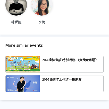
林舜龍
李梅
More similar events
2026童演童語 特別活動-《實踐遊戲場》
2026 後青年工作坊—戲劇篇