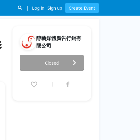
Log in
Sign up
Create Event
醇藝媒體廣告行銷有
影
限公司
【技能向下扎根】 10/17(日)約
Closed
克設計旅店 企業影片放映講座
2021.10.17 (Sun) 13:30 - 16:10
(GMT+8)