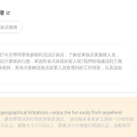
署
旅店服務
呢?今天帶同學來參觀約克設計旅店，了解從事旅店業服務人員，
要以什麼樣的心態，來面對各式各樣的客人呢?我們特地邀請到了萬
婉老師，來為大家解說旅店從業人員會遇到的工作情形，以及該如
om geographical limitations—enjoy the fun easily from anywhere!
視訊教學，參加學員須自行預先安裝及測試。 成功報名者會於上課前一日收到線
GB以上、硬碟大小32GB以上、螢幕大小方便進行閱讀之設，並配有耳