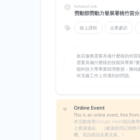
Related Link
勞動部勞動力發展署桃竹苗分
線上課程
企業參訪
旅店服務需要具備什麼樣的特質
需要具備什麼樣的技能與專業?
能科技大學專業助理教授－陳純
何克服工作上所遇到的問題。
Online Event
This is an online event, free fr
本活動使用Google meet
上會議連結。 （建議使用記憶體4
機、視訊鏡頭及麥克風。）