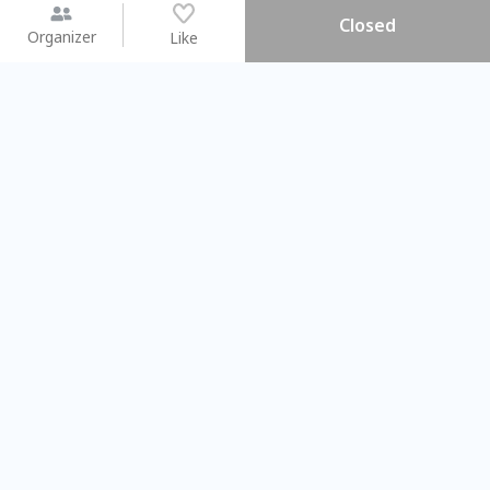
Closed
Organizer
Like
You may like
2026.08.15 (Sat) - 08.22 (Sat)
2026.08.15 (Sat) - 08
【親子手作體驗】哈東派對！
「共織宇宙」
比哈皮、東窩蕊
共織宇宙】 七
Taipei City
New Taipei C
#
歡迎新手
1662
13
#
植物生態瓶