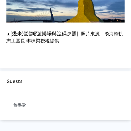
[幾米溜溜帽遊樂場與漁碼夕照]
照片來源：淡海輕軌
▲
志工團長 李棟梁授權提供
Guests
旅學堂