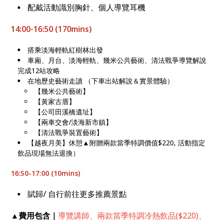
配戴活動識別胸針、個人導覽耳機
14:00-16:50 (170mins)
搭乘淡海輕軌紅樹林出發
車廂、月台、淡海輕軌、幾米公共藝術、清法戰爭導覽解說
完成12站攻略
在地歷史藝術走讀 （下車出站解說＆實景體驗）
【幾米公共藝術】
【黃家古厝】
【公司田溪橋遺址】
【兩車交會/淡海新市鎮】
【清法戰爭裝置藝術】
【越夜月美】休憩▲附贈兩款當季特調價值$220, 活動指定
飲品現場無法退換）
16:50-17:00 (10mins)
賦歸/ 自行前往更多推薦景點
▲
費用包含｜
導覽講師、兩款當季特調冷熱飲品($220)、