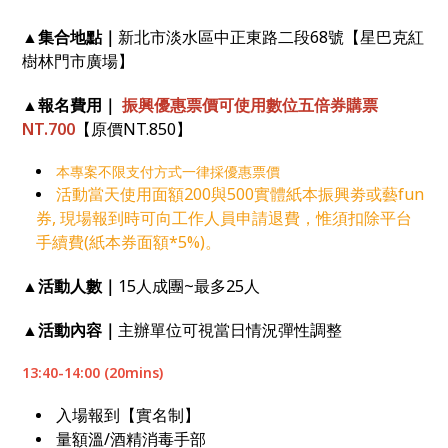
▲
集合地點｜
新北市淡水區中正東路二段
68
號【星巴克紅
樹林門市
廣場】
▲
報名費用｜
振興優惠票價可使用數位五倍券購票
NT.700
【原價NT.850】
本專案不限支付方式一律採優惠票價
活動當天使用面額200與500實體紙本振興劵或藝fun
券, 現場報到時可向工作人員申請退費，惟須扣除平台
手續費(紙本券面額*5%)。
▲
活動人數｜
15
人成團~最多25人
▲
活動內容｜
主辦單位可視當日情況彈性調整
13:40-14:00 (20mins)
入場報到【實名制】
量額溫
/
酒精消毒手部