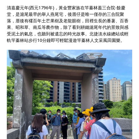
清嘉慶元年(西元1796年)，黃金豐家族在竿蓁林蓋三合院-餘慶
堂，是滬尾最早的舉人燕尾宅，後厝仔是唯一僅存的三合院聚
落，厝後有欉百年土芒果樹及老龍眼樹，田裡生長的番薯、百香
果、昭和草、南瓜等農作物，除了看到耕鋤滬尾年代的景致與感
受泥土的氣息，也聽到被遺忘的時光故事。北捷淡水線總站或輕
軌竿蓁林站步行10分鐘即可輕鬆漫遊竿蓁林人文采風田園樂。