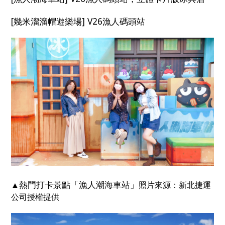
[幾米溜溜帽遊樂場] V26漁人碼頭站
熱門打卡景點「漁人潮海車站」
▲
照片來源：新北捷運
公司授權提供