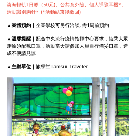
淡海輕軌1日券（50元)、公共意外險、個人導覽耳機*、
活動識別胸針* (*活動結束後繳回)
▲
團體預約｜
企業學校可另行洽談
,
需
1
周前預約
▲
溫馨提醒｜
配合中央流行疫情指揮中心要求，搭乘大眾
運輸須配戴口罩，活動當天請參加人員自行備妥口罩，造
成不便請見諒
▲
主辦單位｜
旅學堂
Tamsui Traveler