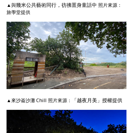
幾米公共藝術同行，彷彿置身童話中
▲
與
照片來源：
旅學堂提供
「越夜月美」
授權提供
▲來沙崙沙灘 Chill
照片來源：