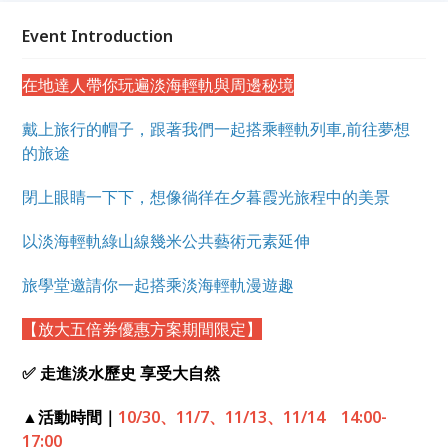
別遲疑，趕緊報名!! 搭乘淡海輕軌戴上色彩繽紛的發光
帽，追隨許願的小女孩、鳥兒、松鼠、魚，展開一段穿
Event Introduction
梭藝術的奇幻旅程，聽在地人說在地事。快一起來聽聽
我們說說動人的輕軌故事，映照一段人生旅途的心靈風
在地達人帶你玩遍淡海輕軌與周邊秘境
景 ~
戴上旅行的帽子，跟著我們一起搭乘輕軌列車,前往夢想
的旅途
閉上眼睛一下下，想像徜徉在夕暮霞光旅程中的美景
以淡海輕軌綠山線幾米公共藝術元素延伸
旅學堂邀請你一起搭乘淡海輕軌漫遊趣
【放大五倍券優惠方案期間限定】
✅
走進淡水歷史 享受大自然
▲活動時間｜
10/30、11/7、11/13、11/14 14:00-
17:00