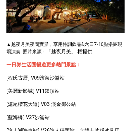
▲越夜月美夜間實景，享用特調飲品&六日7-10點樂團現
「越夜月美」 權提供
場演奏 照片來源：
一日券生活圈暢遊更多熱門景點：
[程氏古厝] V09濱海沙崙站
[美麗新影城] V11崁頂站
[滬尾櫻花大道] V03 淡金鄧公站
[藍海橋] V27沙崙站
[漁人潮海車站] V26漁人碼頭站，立體卡片版冰具店