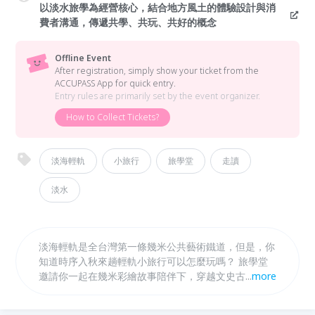
以淡水旅學為經營核心，結合地方風土的體驗設計與消
費者溝通，傳遞共學、共玩、共好的概念
Offline Event
After registration, simply show your ticket from the
ACCUPASS App for quick entry.
Entry rules are primarily set by the event organizer.
How to Collect Tickets?
淡海輕軌
小旅行
旅學堂
走讀
淡水
淡海輕軌是全台灣第一條幾米公共藝術鐵道，但是，你
知道時序入秋來趟輕軌小旅行可以怎麼玩嗎？ 旅學堂
邀請你一起在幾米彩繪故事陪伴下，穿越文史古厝、清
...
more
法戰爭古戰場，最後來到淡海沙崙沙灘一邊看海一邊享
用越夜月美特調飲品，留住對夏日季節最美好的記憶。