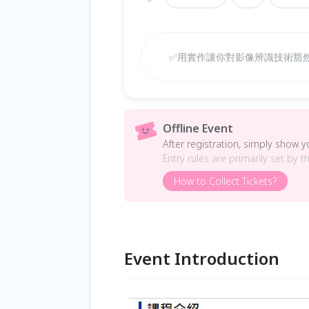
✅用實作讓你對影像辨識技術豁然
Offline Event
After registration, simply show 
Entry rules are primarily set by t
How to Collect Tickets?
Event Introduction