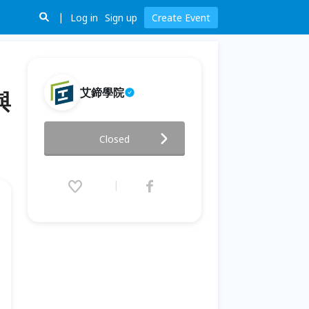
Log in
Sign up
Create Event
艾鍗學院
與
【免費諮詢/政府補助】 11/20開
Closed
班🎉A I 深度學習與影像辨識🎉
2021.10.21 (Thu) 00:00 - 11.15
(Mon) 00:00 (GMT+8)