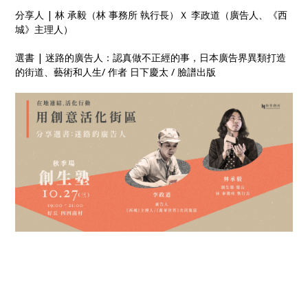
分享人 | 林 承毅（林 事務所 執行長）Ｘ 李政道（廣告人、《西
城》主理人）
選書 | 迷路的廣告人：認真做不正經的事，日本廣告界異類打造
的街道、藝術和人生/ 作者 日下慶太 / 臉譜出版