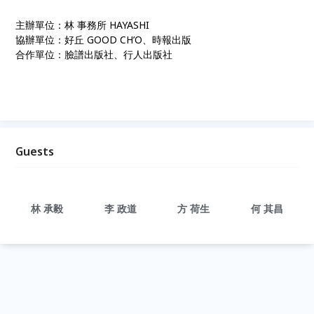
主辦單位：林 事務所 HAYASHI
協辦單位：好丘 GOOD CH’O、時報出版
合作單位：臉譜出版社、行人出版社
Guests
林 承毅
李 政道
方 荷生
何 其昌