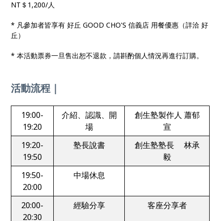
NT＄1,200/人
* 凡參加者皆享有 好丘 GOOD CHO'S 信義店 用餐優惠（詳洽 好
丘）
* 本活動票券一旦售出恕不退款，請斟酌個人情況再進行訂購。
活動流程｜
19:00-
介紹、認識、開
創生塾製作人 蕭郁
19:20
場
宣
19:20-
塾長說書
創生塾塾長 林承
19:50
毅
19:50-
中場休息
20:00
20:00-
經驗分享
客座分享者
20:30