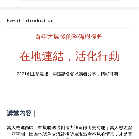
所承載的故事，跟大家分享、連結與活化對於在地的重
要性。 三場次分別邀請不同講者經驗分享，有《萬華
世界》共同策展人 李政道、地表最強里長 方荷生、景
Event Introduction
觀設計師 何其昌，內容精彩，千萬別錯過！
百年大瘟後的整備與復甦
「在地連結，活化行動」
2021創生塾最後一季邀請各領域講者分享，精彩可期！
-----
講堂內容｜
當人走進街區，並期盼透過創造力讓這條街更有趣；當人想經營
一座空間，因為他認為交流背後所展現出看不見的情意，才是真