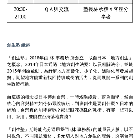
20:30-
ＱＡ與交流
塾長林承毅Ｘ客座分
21:00
享者
創生塾 緣起
「創生塾」2018年由
林 事務所
所創立，取自日本「地方創生」
之概念。2014年日本通過〈地方創生法案〉以及相關法令，並於
2015年開始啟動，為紓解地方高齡化、少子化、邊陲化等發展趨
勢，期望地方能重新找回持續成長的活力，從而展開一系列的創
生政策行動。
而這樣的概念從日本傳到台灣，一時洛陽紙貴、蔚為顯學，然而
核心內容與精神如今仍眾說紛紜，到底創生是要創什麼？日本的
經驗，台灣真的能學習嗎？那些眼花撩亂的戰術，有哪一些可以
用、管用，並能在台灣落地實踐？
「創生塾」期盼能充分運用我們 (林 事務所) 的能量及人脈，以不
同視角、不同議題素材，多元切入對地方創生的理解，扮演台灣