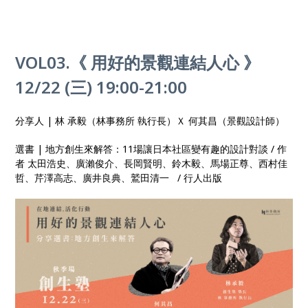
VOL03.《 用好的景觀連結人心 》
12/22 (三) 19:00-21:00
分享人 | 林 承毅（林事務所 執行長）Ｘ 何其昌（景觀設計師）
選書 | 地方創生來解答：11場讓日本社區變有趣的設計對談 / 作
者 太田浩史、廣瀨俊介、長岡賢明、鈴木毅、馬場正尊、西村佳
哲、芹澤高志、廣井良典、鷲田清一 / 行人出版