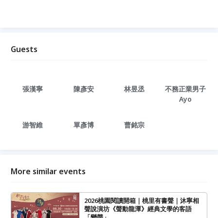
Guests
張漢寧
陳彥安
林昱丞
不務正業男子
Ayo
游智維
單彥博
曹銘宗
More similar events
2026桃園閱讀開箱｜桃里有書聲｜沐寧相
聲說演坊《聲動龍潭》經典文學的客語
「變聲」