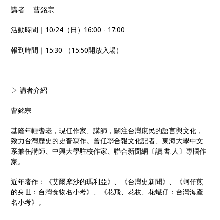
講者｜ 曹銘宗
活動時間｜10/24（日）16:00 - 17:00
報到時間｜15:30 （15:50開放入場）
▷ 講者介紹
曹銘宗
基隆年輕耆老，現任作家、講師，關注台灣庶民的語言與文化，
致力台灣歷史的史普寫作。曾任聯合報文化記者、東海大學中文
系兼任講師、中興大學駐校作家、聯合新聞網〔讀.書.人〕專欄作
家。
近年著作：《艾爾摩沙的瑪利亞》、《台灣史新聞》、《蚵仔煎
的身世：台灣食物名小考》、《花飛、花枝、花蠘仔：台灣海產
名小考》。