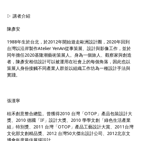
▷ 講者介紹
陳彥安
1988年生於台北，於2012年開始遊走歐洲設計圈，2020年回到
台灣以沿岸製作Atelier YenAn從事策展、設計與影像工作，並於
同年擔任2020基隆潮藝術策展人。身為一個旅人、觀察家與創造
者，陳彥安相信設計可以被運用在社會上的每個角落，因此也以
策展人身份接觸不同產業人群並以組織工作坊為一種設計手法與
實踐。
張漢寧
桔禾創意整合總監。曾獲得2010 台灣「OTOP」產品包裝設計大
獎、2010 德國「IF」設計大獎、2010 學學文創「綠色生活產業
組」特別獎、2011 台灣「OTOP」產品工藝設計大賞、2011台灣
文化部文創精品獎、2012 台灣50大傑出設計公司、2012北京文
博會年度最佳展場設計