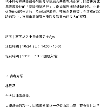
把小時候在基隆成長的飲食記憶結合基隆在地食材，組裝拼湊成
屬專屬於他的「基隆海味料理」，例如咖哩海鮮炒麵麵包、小卷
炊飯配焗烤吉古拉、酥炸咖哩海鮮、辣鮪魚飯糰等，在這樣的試
驗過程中，逐漸重新認識自身以及餵養自己長大的家鄉。
講者｜林昱丞Ｘ不務正業男子Ayo
活動時間｜10/24（日）14:00 - 15:00
報到時間｜13:30 （13:50開放入場）
▷ 講者介紹
林昱丞
台大法律系畢業。
大學求學過程中，因緣際會喝到一杯梨山高山茶，茶香與甘甜所