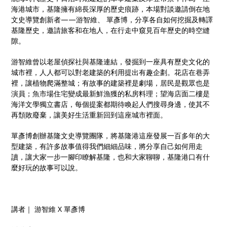
海港城市，基隆擁有綿長深厚的歷史痕跡，本場對談邀請倒在地
文史導覽創新者——游智維、 單彥博，分享各自如何挖掘及轉譯
基隆歷史，邀請旅客和在地人，在行走中窺見百年歷史的時空縫
隙。
游智維曾以老屋偵探社與基隆連結，發掘到一座具有歷史文化的
城市裡，人人都可以對老建築的利用提出有趣企劃。花店在巷弄
裡，讓植物爬滿整城；有故事的建築裡是劇場，居民是觀眾也是
演員；魚市場住宅變成最新鮮漁獲的私房料理；望海店面二樓是
海洋文學獨立書店，每個提案都期待喚起人們搜尋身邊，使其不
再頹敗廢棄，讓美好生活重新回到這座城市裡面。
單彥博創辦基隆文史導覽團隊，將基隆港這座發展一百多年的大
型建築，有許多故事值得我們細細品味，將分享自己如何用走
讀，讓大家一步一腳印瞭解基隆，也和大家聊聊，基隆港口有什
麼好玩的故事可以說。
講者｜ 游智維 X 單彥博