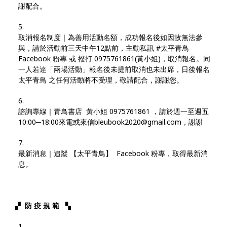
謝配合。
取消報名制度｜為善用活動名額，成功報名後如因故無法參
與，請於活動前三天中午12點前，主動私訊 #太平青鳥
Facebook 粉專 或 撥打 0975761861(黃小姐)，取消報名。同
一人若達「兩場活動」報名後未提前取消也未出席，日後報名
太平青鳥 之任何活動將不受理，敬請配合，謝謝您。
諮詢專線｜青鳥書店 黃小姐 0975761861 ，請於週一至週五
10:00─18:00來電或來信bleubook2020@gmail.com，謝謝
最新消息｜​追蹤 【太平青鳥】 Facebook 粉專，取得最新消
息。​
▞​ ​
防 疫 規 範
​ ▚