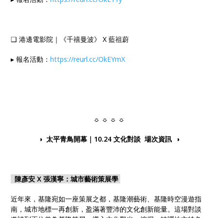
❑ 港邊電影院｜《千禧曼波》 X 藍祖蔚
▸ 報名活動：
https://reurl.cc/OkEYmX
☼ ☼ ☼ ☼
◑
太平青鳥開幕｜10.24 文化對談 場次資訊
◑
陳彥安 X 張漢寧：城市藝術策展學
近年來，基隆宛如一座策展之都，基隆潮藝術、基隆時空漫遊指
南，城市地標一再創新，盈滿著豐沛的文化創新能量。這場對談