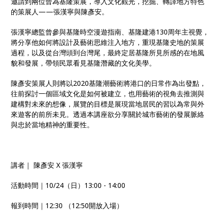
邀請到兩位曾為基隆策展，導入文化觀光，挖掘、轉譯地方特色
的策展人——張漢寧與陳彥安。
張漢寧總監曾參與基隆時空漫遊指南、基隆建港130周年主視覺，
將分享他如何將設計及藝術思維注入地方，重現基隆史地的策展
過程，以及從台灣頭到台灣尾，最終定居基隆所見所感的在地風
貌和發展，帶領民眾看見基隆潛藏的文化美學。
陳彥安策展人則將以2020基隆潮藝術將港口的日常作為出發點，
往前探討一個區域文化是如何被建立，也用藝術的視角去推測與
建構對未來的想像，展覽的目標是展現當地居民的習以為常與外
來遊客的前所未見。透過本講座欲分享關於城市藝術的發展脈絡
與忠於當地精神的重要性。
講者｜ 陳彥安 X 張漢寧
活動時間｜10/24（日）13:00 - 14:00
報到時間｜12:30 （12:50開放入場）