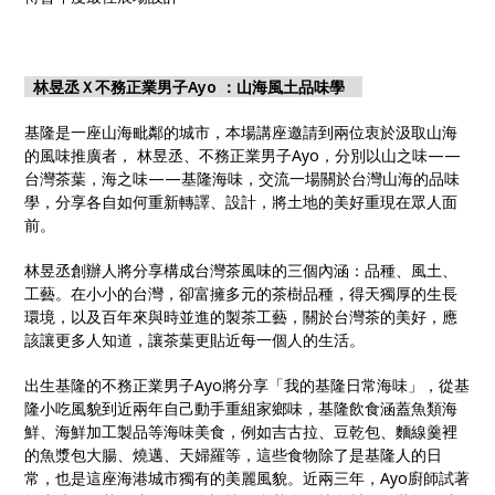
林昱丞Ｘ不務正業男子Ayo ：山海風土品味學
基隆是一座山海毗鄰的城市，本場講座邀請到兩位衷於汲取山海
的風味推廣者， 林昱丞、不務正業男子Ayo，分別以山之味——
台灣茶葉，海之味——基隆海味，交流一場關於台灣山海的品味
學，分享各自如何重新轉譯、設計，將土地的美好重現在眾人面
前。
林昱丞創辦人將分享構成台灣茶風味的三個內涵：品種、風土、
工藝。在小小的台灣，卻富擁多元的茶樹品種，得天獨厚的生長
環境，以及百年來與時並進的製茶工藝，關於台灣茶的美好，應
該讓更多人知道，讓茶葉更貼近每一個人的生活。
出生基隆的不務正業男子Ayo將分享「我的基隆日常海味」，從基
隆小吃風貌到近兩年自己動手重組家鄉味，基隆飲食涵蓋魚類海
鮮、海鮮加工製品等海味美食，例如吉古拉、豆乾包、麵線羹裡
的魚漿包大腸、燒邁、天婦羅等，這些食物除了是基隆人的日
常，也是這座海港城市獨有的美麗風貌。近兩三年，Ayo廚師試著