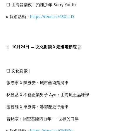
❑ 山海音樂夜｜拍謝少年 Sorry Youth
▸ 報名活動：
https://reurl.cc/43XLLD
░
10月24日 → 文化對談Ｘ港邊電影院
░
❑ 文化對談｜
張漢寧 X 陳彥安：城市藝術策展學
林昱丞 X 不務正業男子 Ayo：山海風土品味學
游智維 X 單彥博：港都歷史行走學
曹銘宗：回望基隆四百年 — 世界的口岸
▸ 報名活動：
https://reurl.cc/OkEYYy