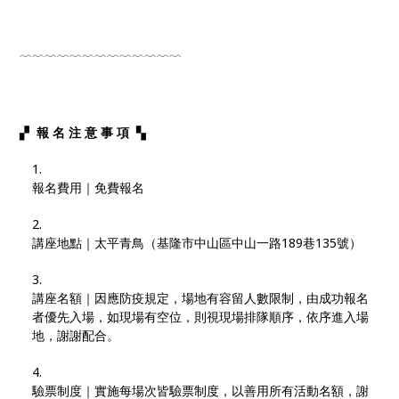
﹋​​​﹋﹋﹋﹋﹋﹋​​​﹋﹋﹋﹋﹋﹋​​​
▞​ ​
報 名 注 意 事 項
​ ▚
報名費用｜免費​報名
講座地點｜太平青鳥（基隆市中山區中山一路189巷135號）
講座名額｜因應防疫規定，場地有容留人數限制，由成功報名
者優先入場，如現場有空位，則視現場排隊順序，依序進入場
地，謝謝配合。
驗票制度｜實施每場次皆驗票制度，以善用所有活動名額，謝