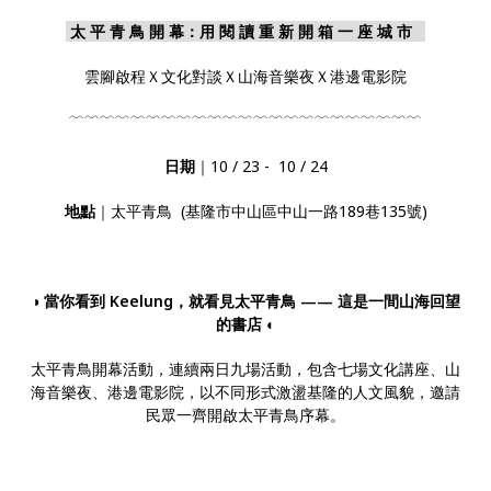
太 平 青 鳥 開 幕：用 閱 讀 重 新 開 箱 一 座 城 市
雲腳啟程Ｘ文化對談Ｘ山海音樂夜Ｘ港邊電影院
﹋﹋﹋﹋﹋﹋﹋﹋﹋﹋﹋​​​﹋﹋﹋﹋﹋﹋​​​﹋﹋﹋﹋﹋﹋
日期
｜10 / 23 - 10 / 24
地點
｜太平青鳥 (基隆市中山區中山一路189巷135號)
◑
當你看到 Keelung，就看見太平青鳥 —— 這是一間山海回望
的書店​​​
◐
太平青鳥開幕活動，連續兩日九場活動，包含七場文化講座、山
海音樂夜、港邊電影院，以不同形式激盪基隆的人文風貌，邀請
民眾一齊開啟太平青鳥序幕。