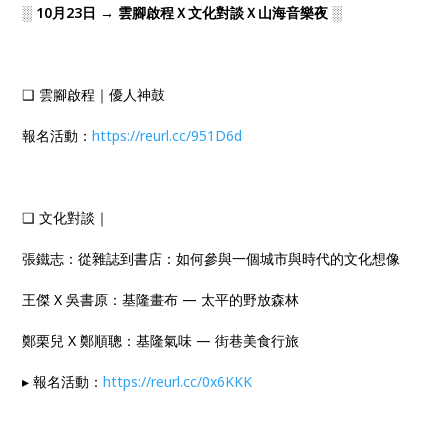
░
10月23日 → 雲腳啟程Ｘ文化對談Ｘ山海音樂夜
░
❑ 雲腳啟程｜優人神鼓
報名活動：
https://reurl.cc/951D6d
❑ 文化對談｜
張鐵志：從雜誌到書店：如何參與一個城市與時代的文化想像 ​​​
王傑 X 吳書原：基隆畫布 — 太平的野放森林
鄭栗兒 X 鄭順聰：基隆氣味 — 街巷美食行旅
▸ 報名活動：
https://reurl.cc/0x6KKK