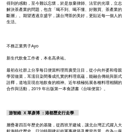
得到的感動，至今難以忘懷，於是放棄律師、法官的光環，立志
解決茶產業的問題，包含「喝不到、喝不懂、好難買、茶產業的
斷層」。期望透過京盛宇，讓台灣茶的美好，更貼近每一個人的
生活。
不務正業男子Ayo
新生代飲食工作者，本名高承祐。
最初在社群上分享每日便當料理而廣受注目，從小向外婆和母親
學習做菜，耳濡目染間養成扎實的料理底蘊，能融合傳統與新式
詮釋，道地呈現在地飲食的精神。近年積極拓展各種料理相關的
合作與活動，2019 年出版第一本食譜書《台味便當》。
游智維 X 單彥博 ：港都歷史行走學
層疊著四百年歷史的基隆，從西班牙建城，讓北台灣正式躍入大
航海時代歷史，日治時期建起的軍事建築及摩登市景，作為一座