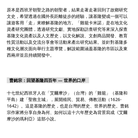
原本是西班牙朝聖之路的朝聖者，結果走著走著回到了故鄉研究
文史，希望透過在國外長距離徒步的經驗，讓基隆變成一個可以
讓遊客用「走」來瞭解基隆的地方。「雞籠卡米諾」是在地文化
資產研究團體，透過研究文獻、實地探勘訪查研究等來深入探查
基隆文化資產以及人文歷史，以文化解說、文創商品開發、教育
性質活動以及交流分享會等活動來產出研究結果。並針對基隆多
種文化層次面向舉行主題導覽，解說範圍涵蓋基隆的市區以及東
西兩岸並且持續開發中。
曹銘宗：回望基隆四百年 — 世界的口岸
十七世紀西班牙人在「艾爾摩沙」（台灣）的「雞籠」（基隆和
平島）建「聖救主城」，展開殖民、貿易、傳教活動（1626-
1642）。這是基隆的歷史，也是台灣的歷史、世界的歷史。曹銘
宗作家將分享自身為何、如何以這十六年歷史為背景寫成《艾爾
摩沙的瑪利亞》這部小說。