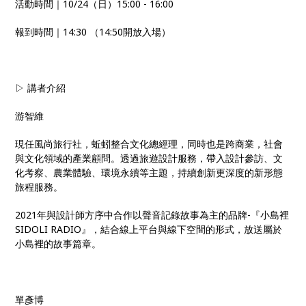
活動時間｜10/24（日）15:00 - 16:00
報到時間｜14:30 （14:50開放入場）
▷ 講者介紹
游智維
現任風尚旅行社，蚯蚓整合文化總經理，同時也是跨商業，社會
與文化領域的產業顧問。透過旅遊設計服務，帶入設計參訪、文
化考察、農業體驗、環境永續等主題，持續創新更深度的新形態
旅程服務。
2021年與設計師方序中合作以聲音記錄故事為主的品牌-『小島裡
SIDOLI RADIO』，結合線上平台與線下空間的形式，放送屬於
小島裡的故事篇章。
單彥博