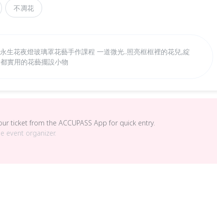
不凋花
花所]微光-永生花夜燈玻璃罩花藝手作課程 一道微光..照亮框框裡的花兒,綻
家都實用的花藝擺設小物
your ticket from the ACCUPASS App for quick entry.
he event organizer.