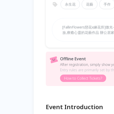
永生花
花藝
手作
[FallinFlowers戀花x練
放,療癒心靈的花藝作品 辦公居
Offline Event
After registration, simply show 
Entry rules are primarily set by t
How to Collect Tickets?
Event Introduction