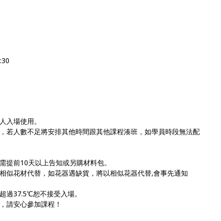
:30
人入場使用。
，若人數不足將安排其他時間跟其他課程湊班，如學員時段無法配
需提前10天以上告知或另購材料包。
相似花材代替，如花器遇缺貨，將以相似花器代替,會事先通知
過37.5℃恕不接受入場。
，請安心參加課程！