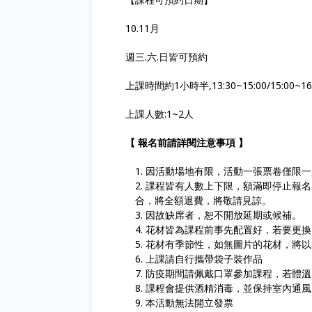
10.11月
週三.六.日皆可預約
上課時間約1小時半,13:30~15:00/15:00~16
上課人數:1~2人
【 報名前請詳閱注意事項 】
因活動場地有限，活動一張票卷僅限一
課程皆有人數上下限，額滿即停止報名
合，將全額退費，將敬請見諒。
因故缺席者，恕不開放延期或候補。
花材皆為課程前事先配置好，若要更換
花材有季節性，如無圖片的花材，將以
上課請自行攜帶袋子裝作品
防疫期間請佩戴口罩參加課程，若體溫超
課程會提供酒精消毒，並保持室內通風
本活動無法開立發票