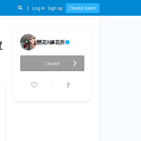
Log in
Sign up
Create Event
戀花X練花所
罩
[FallinFlowers戀花X練花所]微
Closed
光永生花夜燈玻璃罩花藝手作課
程~
2021.10.06 (Wed) 00:00 - 11.30
(Tue) 00:00 (GMT+8)