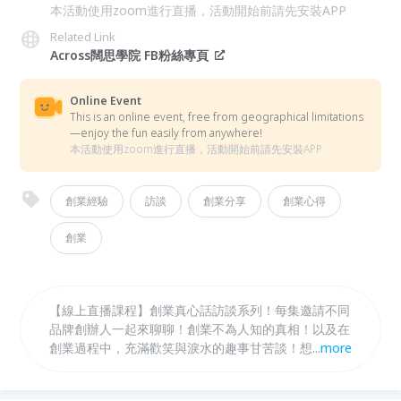
本活動使用zoom進行直播，活動開始前請先安裝APP
Related Link
Across闊思學院 FB粉絲專頁
Online Event
This is an online event, free from geographical limitations
—enjoy the fun easily from anywhere!
本活動使用zoom進行直播，活動開始前請先安裝APP
創業經驗
訪談
創業分享
創業心得
創業
【線上直播課程】創業真心話訪談系列！每集邀請不同
品牌創辦人一起來聊聊！創業不為人知的真相！以及在
創業過程中，充滿歡笑與淚水的趣事甘苦談！想更了解
...
more
創業是怎麼一回事嗎? 歡迎鎖定每個月的創業真心話訪
談！