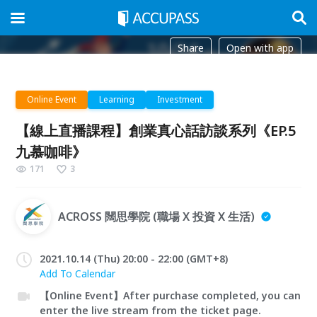
Share
Open with app
Online Event
Learning
Investment
【線上直播課程】創業真心話訪談系列《EP.5
九慕咖啡》
171
3
ACROSS 闊思學院 (職場 X 投資 X 生活)
2021.10.14 (Thu) 20:00 - 22:00 (GMT+8)
Add To Calendar
【Online Event】After purchase completed, you can
enter the live stream from the ticket page.