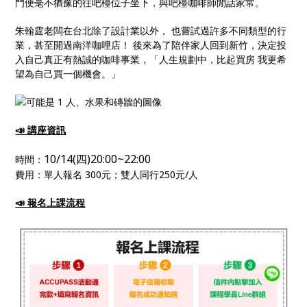
門便毫不猶豫的往吧檯位子坐下，與吧檯咖啡師閒話家常。
朱翰霆老闆在台北除了設計業以外， 也嘗試過許多不同類型的行
業，甚至開過南洋咖哩店！ 後來為了陪伴家人回到新竹，決定投
入自己真正有熱誠的咖啡事業，「人生規劃中，比起買房 我更希
望為自己買一個機會。」
📣 講座資訊
10/14(
四)20:00~22:00
時間：
費用：單人報名 300元；雙人同行250元/人
📣 報名上課流程