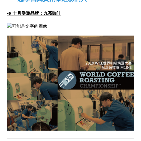
📣 十月受邀品牌：九慕咖啡