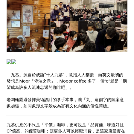
「九慕」源自於成語"十人九慕"，意指人人稱羨，而英文最初的
發想是Moor「停泊之意」，Mooor coffee 多了一個“o”就是「期
望成為許多人流連忘返的咖啡吧」。
老闆翰霆還發揮美術設計的拿手本事，讓「九」這個字的圖案意
象加強，如同象形文字般成為富有文化內涵的個性商標。
九慕供應的不只是「平價」咖啡，更可說是「品質佳、味道好且
CP值高」的優質咖啡；讓更多人可以輕鬆消費，是這家店最實在