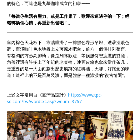
的特色，而這也是九慕咖啡成立的初衷——
「每當你生活有壓力、或是工作累了，歡迎來這邊停泊一下；輕
鬆轉換個心情，再重新出發吧！」
室內棕色天花板下，靠牆垂掛了一排黑色碟形吊燈、透著溫暖色
調，而淺咖啡色木地板上立著原木吧台，前方一個個排列整齊、
有格調的方形高腳椅，像是列隊歡迎、等候服侍您疲憊的雙腿，
角落裡還有許多上了年紀的老桌椅，連舊皮箱也拿來當作茶几，
更重要的是一大面刻劃出歷史痕跡的紅磚牆，天哪，好懷念的味
道！這裡比的不是百萬裝潢，而是體會一種濃濃的“復古情調”。
上述文字引用自《臺灣品設計》
https://www.tpc-
sd.com/tw/wordtxt.asp?wnum=3767