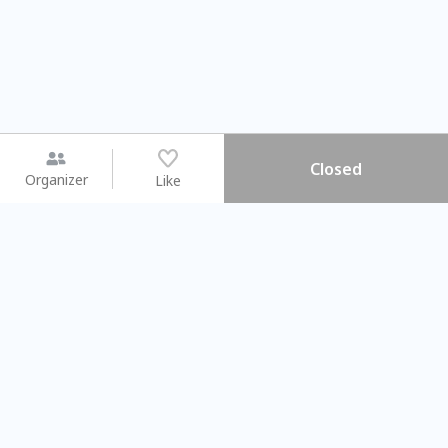
Closed
Organizer
Like
You may like
2026.08.15 (Sat) - 08.22 (Sat)
2026.08.15 (Sat) - 0