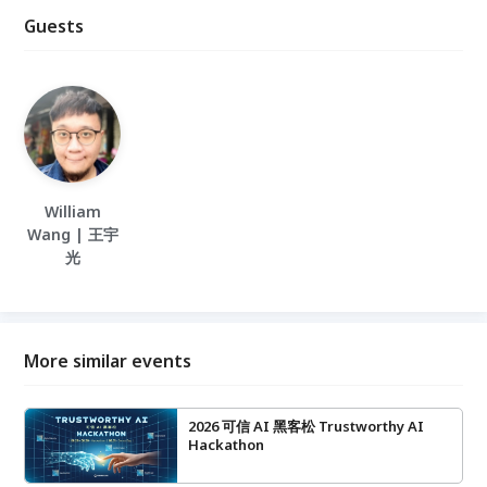
Guests
William
Wang | 王宇
光
More similar events
2026 可信 AI 黑客松 Trustworthy AI
Hackathon