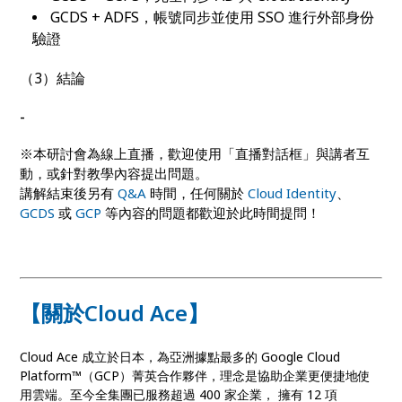
GCDS + ADFS，帳號同步並使用 SSO 進行外部身份
驗證
（3）結論
-
※本研討會為線上直播，歡迎使用「直播對話框」與講者互
動，或針對教學內容提出問題。
講解結束後另有
Q&A
時間，任何關於
Cloud Identity
、
GCDS
或
GCP
等內容的問題都歡迎於此時間提問！
【關於Cloud Ace】
Cloud Ace 成立於日本，為亞洲據點最多的 Google Cloud
Platform™（GCP）菁英合作夥伴，理念是協助企業更便捷地使
用雲端。至今全集團已服務超過 400 家企業， 擁有 12 項