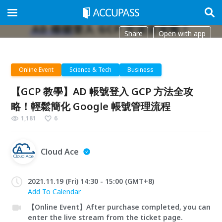
Share
Open with app
Online Event
Science & Tech
Business
【GCP 教學】AD 帳號登入 GCP 方法全攻
略！輕鬆簡化 Google 帳號管理流程
1,181
6
Cloud Ace
2021.11.19 (Fri) 14:30 - 15:00 (GMT+8)
Add To Calendar
【Online Event】After purchase completed, you can
enter the live stream from the ticket page.