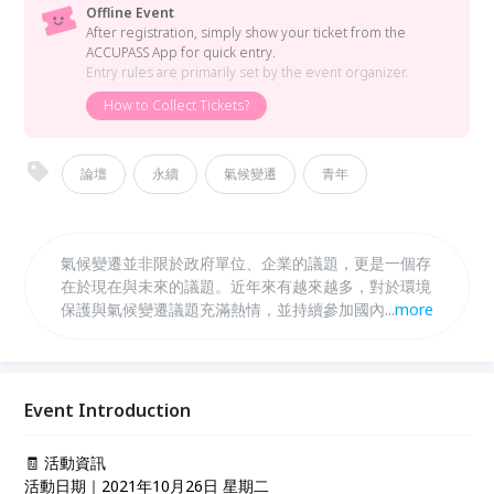
Offline Event
After registration, simply show your ticket from the
ACCUPASS App for quick entry.
Entry rules are primarily set by the event organizer.
How to Collect Tickets?
論壇
永續
氣候變遷
青年
氣候變遷並非限於政府單位、企業的議題，更是一個存
在於現在與未來的議題。近年來有越來越多，對於環境
保護與氣候變遷議題充滿熱情，並持續參加國內外倡議
...
more
活動的青年。因此，台電公司熱情邀請社會大眾及對氣
候變遷議題有興趣的朋友們來參與，分享各界青年對節
能減碳與抑制暖化之作為，除深化青年對相關議題的理
解與投入，也拉近台電公司與青年學子的距離。
Event Introduction
🧾 活動資訊
活動日期｜2021年10月26日 星期二