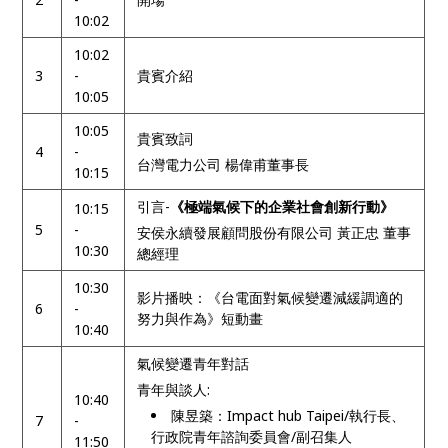
10:02
10:02
3
-
貴賓介紹
10:05
10:05
貴賓致詞
4
-
台灣電力公司 楊偉甫董事長
10:15
引言-
《極端氣候下的企業社會創新行動》
10:15
5
-
安侯永續發展顧問股份有限公司 黃正忠 董事
10:30
總經理
10:30
影片播映：《台電面對氣候變遷減緩調適的
6
-
努力與作為》短動畫
10:40
氣候變遷青年對話
青年與談人:
10:40
陳昱築：Impact hub Taipei/執行長、
7
-
行政院青年諮詢委員會/副召集人
11:50