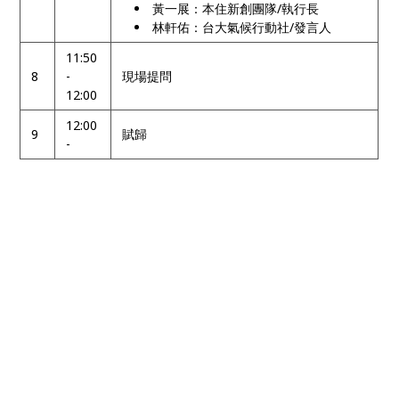
黃一展：本住新創團隊/執行長
林軒佑：台大氣候行動社/發言人
11:50
8
-
現場提問
12:00
12:00
9
賦歸
-