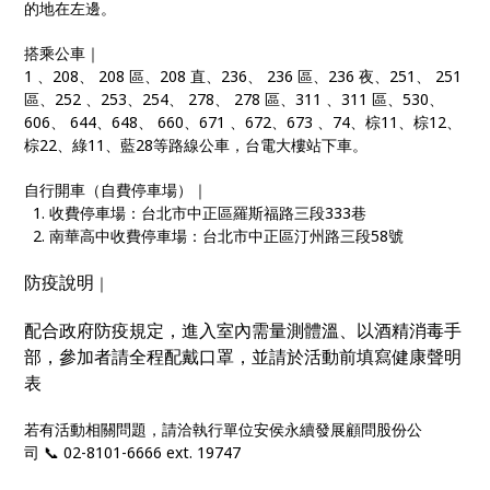
的地在左邊。
搭乘公車｜
1 、208、 208 區、208 直、236、 236 區、236 夜、251、 251
區、252 、253、254、 278、 278 區、311 、311 區、530、
606、 644、648、 660、671 、672、673 、74、棕11、棕12、
棕22、綠11、藍28等路線公車，台電大樓站下車。
自行開車（自費停車場）｜
1. 收費停車場：台北市中正區羅斯福路三段333巷
2. 南華高中收費停車場：台北市中正區汀州路三段58號
防疫說明
｜
配合政府防疫規定，進入室內需量測體溫、以酒精消毒手
部，參加者請全程配戴口罩，並請於活動前填寫健康聲明
表
若有活動相關問題，請洽執行單位安侯永續發展顧問股份公
司 📞 02-8101-6666 ext. 19747