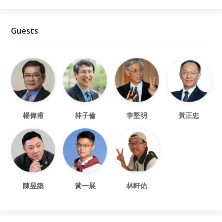
Guests
楊偉甫
林子倫
李堅明
黃正忠
陳昱築
黃一展
林軒佑