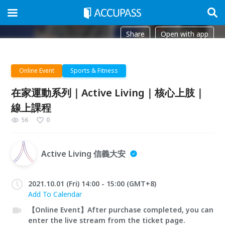
Share
Open with app
Online Event
Sports & Fitness
在家運動系列｜Active Living｜核心上肢｜
線上課程
56
0
Active Living 信義大安
2021.10.01 (Fri) 14:00 - 15:00 (GMT+8)
Add To Calendar
【Online Event】After purchase completed, you can
enter the live stream from the ticket page.