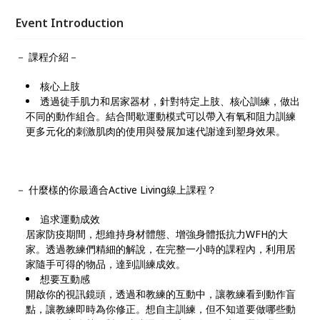
動也能獲得專業教練的指導，陪伴與激勵想要運動的
你，找回自己的健康活力！
Event Introduction
－ 課程介紹－
核心上肢
透過徒手肌力和居家器材，針對特定上肢、核心訓練，做出
不同的動作組合。結合間歇運動模式可以帶入有氧和阻力訓練
更多元化的刺激肌肉的使用與發展加速代謝達到塑身效果。
－ 什麼樣的你最適合Active Living線上課程？
追求運動成效
居家防疫期間，想維持身材體態、增強身體抵抗力WFH的大
家。透過教練們精細的解說，在完整一小時的課程內，利用居
家隨手可得的物品，達到訓練成效。
想要互動感
開啟你的視訊鏡頭，透過和教練的互動中，讓教練看到動作盲
點，讓教練即時為你修正。想自主訓練，但不知道要做哪些動