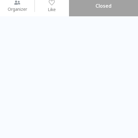
Closed
Organizer
Like
You may like
2026.08.15 (Sat) - 08.22 (Sat)
2026.08.15 (Sat) - 08
【親子手作體驗】哈東派對！
「共織宇宙」
比哈皮、東窩蕊
共織宇宙】 七
Taipei City
New Taipei Ci
#
歡迎新手
1009
9
#
植物生態瓶