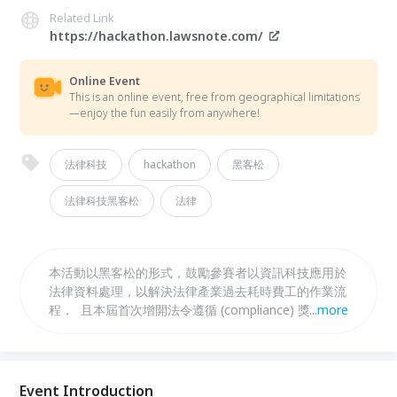
Related Link
https://hackathon.lawsnote.com/
Online Event
This is an online event, free from geographical limitations
—enjoy the fun easily from anywhere!
法律科技
hackathon
黑客松
法律科技黑客松
法律
本活動以黑客松的形式，鼓勵參賽者以資訊科技應用於
法律資料處理，以解決法律產業過去耗時費工的作業流
程， 且本屆首次增開法令遵循 (compliance) 獎項，期
...
more
待參賽者能在法遵議題上擦出新穎的火花，為法律科技
開闢更具創新且多元的路徑，提高臺灣社會對法律科技
的重視。 活動將於9/12中午12點進行最後總決賽，賽
事全程直播，總獎金價值超過55萬，究竟誰能抱走最
Event Introduction