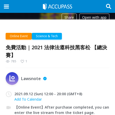
Share
Open with app
Online Event
Science & Tech
免費活動 | 2021 法律法遵科技黑客松 【總決
賽】
785
1
Lawsnote
2021.09.12 (Sun) 12:00 - 20:00 (GMT+8)
Add To Calendar
【Online Event】After purchase completed, you can
enter the live stream from the ticket page.