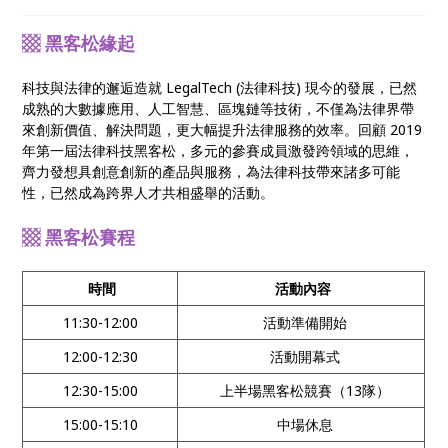
高獎金呢？就讓我們拭目以待吧！
▩ 黑客松緣起
科技與法律的邂逅造就 LegalTech (法律科技) 現今的發展，已然
成熟的大數據應用、人工智慧、區塊鏈等技術，不僅為法律界帶
來創新價值、解決問題，更大幅提升法律服務的效率。回顧 2019
年第一屆法律科技黑客松，多元的參賽成員激發跨領域的思維，
齊力發想具創意創新的產品與服務，為法律科技帶來諸多可能
性，已然成為跨界人才共相盛舉的活動。
▩ 黑客松賽程
時間
活動內容
11:30-12:00
活動準備開始
12:00-12:30
活動開幕式
12:30-15:00
上半場黑客松競賽（13隊）
15:00-15:10
中場休息