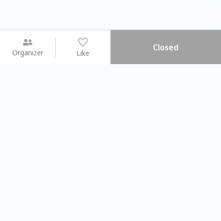
Closed
Organizer
Like
You may like
2026.08.15 (Sat) - 08.22 (Sat)
2026.08.15 (Sat) - 08
【親子手作體驗】哈東派對！
「共織宇宙」
比哈皮、東窩蕊
共織宇宙】 七
Taipei City
New Taipei C