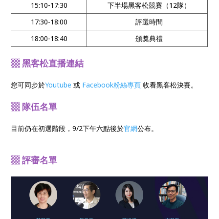
15:10-17:30
下半場黑客松競賽（12隊）
17:30-18:00
評選時間
18:00-18:40
頒獎典禮
▩ 黑客松直播連結
您可同步於
Youtube
或
Facebook粉絲專頁
收看黑客松決賽。
▩ 隊伍名單
目前仍在初選階段，9/2下午六點後於
官網
公布。
▩ 評審名單