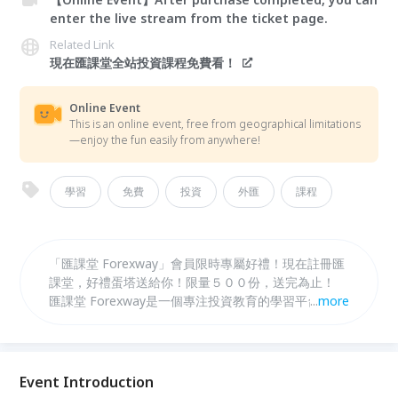
enter the live stream from the ticket page.
Related Link
現在匯課堂全站投資課程免費看！
Online Event
This is an online event, free from geographical limitations
—enjoy the fun easily from anywhere!
學習
免費
投資
外匯
課程
「匯課堂 Forexway」會員限時專屬好禮！現在註冊匯
課堂，好禮蛋塔送給你！限量５００份，送完為止！
匯課堂 Forexway是一個專注投資教育的學習平台，為
...
more
交易者提供從入門、進階到精通的系統化投資知識與學
習課程，達到共享知識的初衷。 匯課堂豐富多樣的課
程，就算0基礎也能輕鬆學投資！ 現在全站通通讓你免
費學到飽！這麼佛心、這麼好康、錯過會捶心肝💔
Event Introduction