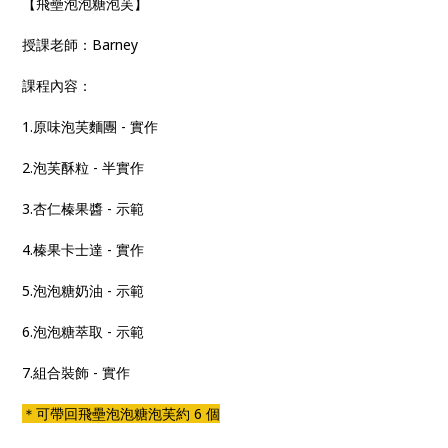
【飛壘泡泡糖泡芙】
授課老師：Barney
課程內容：
1.原味泡芙麵團 - 實作
2.泡芙酥粒 - 半實作
3.杏仁榛果醬 - 示範
4.榛果卡士達 - 實作
5.泡泡糖奶油 - 示範
6.泡泡糖萃取 - 示範
7.組合裝飾 - 實作
＊可帶回飛壘泡泡糖泡芙約 6 個