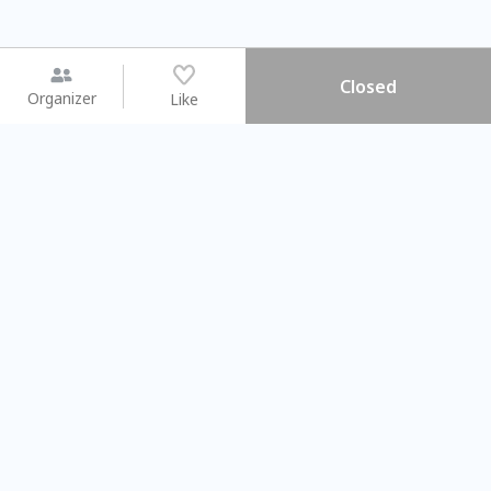
Closed
Organizer
Like
You may like
2026.08.15 (Sat) - 08.22 (Sat)
2026.08.15 (Sat) - 08.
【親子手作體驗】哈東派對！
「共織宇宙」
比哈皮、東窩蕊
共織宇宙】 七
Taipei City
New Taipei Ci