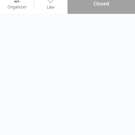
Closed
Organizer
Like
You may like
2026.08.15 (Sat) - 08.22 (Sat)
2026.08.15 (Sat) - 0
【親子手作體驗】哈東派對！
「共織宇宙」
比哈皮、東窩蕊
共織宇宙】 七
Taipei City
New Taipei C
#
歡迎新手
946
9
#
植物生態瓶