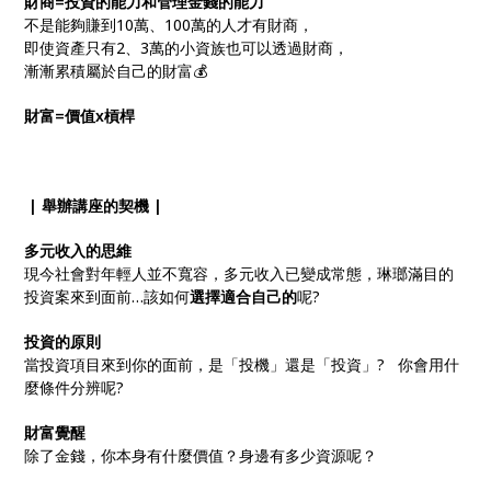
財商=投資的能力和管理金錢的能力
不是能夠賺到10萬、100萬的人才有財商，
即使資產只有2、3萬的小資族也可以透過財商，
漸漸累積屬於自己的財富💰
財富=價值x槓桿
| 舉辦講座的契機 |
多元收入的思維
現今社會對年輕人並不寬容，多元收入已變成常態，琳瑯滿目的
投資案來到面前…該如何
選擇適合自己的
呢?
投資的原則
當投資項目來到你的面前，是「投機」還是「投資」? 你會用什
麼條件分辨呢?
財富覺醒
除了金錢，你本身有什麼價值？身邊有多少資源呢？