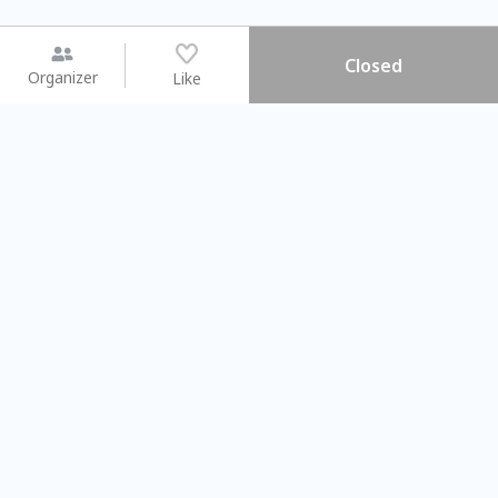
Closed
Organizer
Like
You may like
2026.08.15 (Sat) - 08.22 (Sat)
2026.08.15 (Sat) - 08
【親子手作體驗】哈東派對！
「共織宇宙」
比哈皮、東窩蕊
共織宇宙】 七
Taipei City
New Taipei C
#
歡迎新手
840
7
#
植物生態瓶